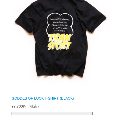
GODDES OF LUCK T-SHIRT (BLACK)
¥7,700円
（税込）