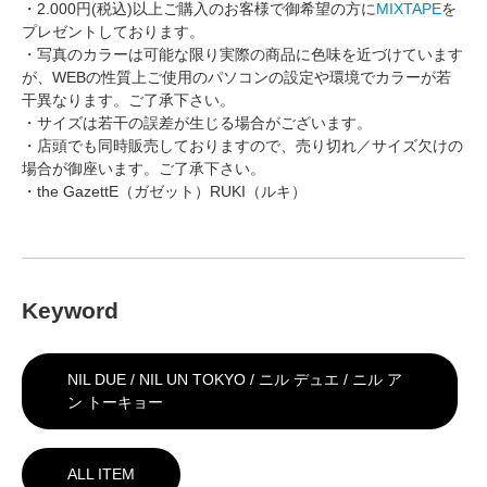
・2.000円(税込)以上ご購入のお客様で御希望の方に
MIXTAPE
を
プレゼントしております。
・写真のカラーは可能な限り実際の商品に色味を近づけています
が、WEBの性質上ご使用のパソコンの設定や環境でカラーが若
干異なります。ご了承下さい。
・サイズは若干の誤差が生じる場合がございます。
・店頭でも同時販売しておりますので、売り切れ／サイズ欠けの
場合が御座います。ご了承下さい。
・the GazettE（ガゼット）RUKI（ルキ）
Keyword
NIL DUE / NIL UN TOKYO / ニル デュエ / ニル ア
ン トーキョー
ALL ITEM