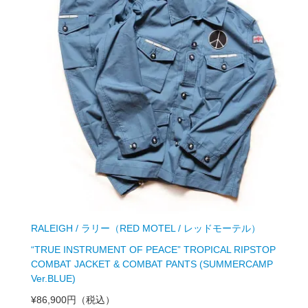
RALEIGH / ラリー（RED MOTEL / レッドモーテル）
“TRUE INSTRUMENT OF PEACE” TROPICAL RIPSTOP
COMBAT JACKET & COMBAT PANTS (SUMMERCAMP
Ver.BLUE)
¥86,900円
（税込）