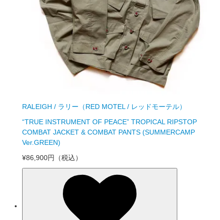
RALEIGH / ラリー（RED MOTEL / レッドモーテル）
“TRUE INSTRUMENT OF PEACE” TROPICAL RIPSTOP
COMBAT JACKET & COMBAT PANTS (SUMMERCAMP
Ver.GREEN)
¥86,900円
（税込）