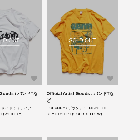
LD OUT
SOLD OUT
ist Goods / バンドTな
Official Artist Goods / バンドTな
ど
inc. / サイドミリティア：
GUEVNNA / ゲヴンナ：ENGINE OF
RT (WHITE / A)
DEATH SHIRT (GOLD YELLOW)