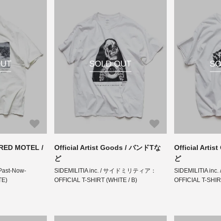
OUT
SOLD OUT
SO
ED MOTEL /
Official Artist Goods / バンドTな
Official Art
ど
ど
Past-Now-
SIDEMILITIA inc. / サイドミリティア：
SIDEMILITIA 
TE)
OFFICIAL T-SHIRT (WHITE / B)
OFFICIAL T-SHI