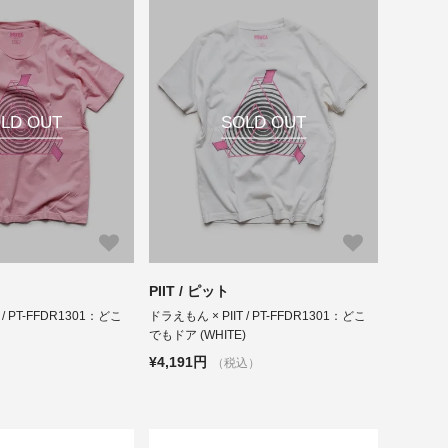
LD OUT
SOLD OUT
PIIT / ピット
 / PT-FFDR1301：どこ
ドラえもん × PIIT / PT-FFDR1301：どこ
)
でもドア (WHITE)
¥4,191円
（税込）