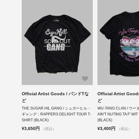
SOLD OUT
SOLD 
Official Artist Goods / バンドTな
Official Artist Go
ど
ど
THE SUGAR HIL GANG / シュガーヒル・
WU-TANG CLAN / 
ギャング：RAPPERS DELIGHT TOUR T-
AIN'T NUTING TA F' WIT
SHIRT (BLACK)
(BLACK)
¥3,650円
¥3,400円
（税込）
（税込）