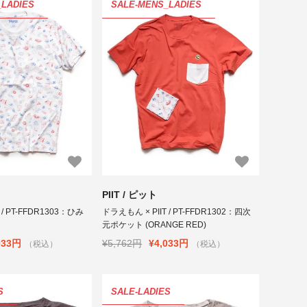
_LADIES
SALE-MENS_LADIES
PIIT / ピット
 / PT-FFDR1303：ひみ
ドラえもん × PIIT / PT-FFDR1302：四次
)
元ポケット (ORANGE RED)
033円
¥5,762円
¥4,033円
（税込）
（税込）
S
SALE-LADIES