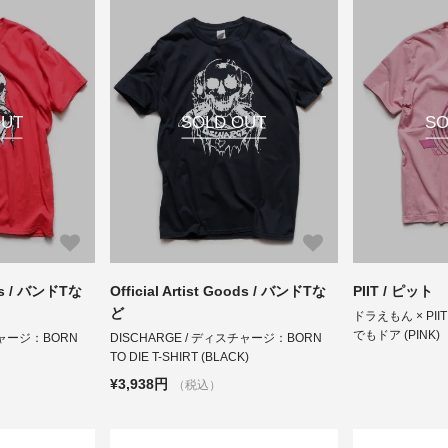
OUT
SOLD OUT
SO
ods / バンドTな
Official Artist Goods / バンドTな
PIIT / ピット
ど
ドラえもん × PIIT
でもドア (PINK
チャージ：BORN
DISCHARGE / ディスチャージ：BORN
)
TO DIE T-SHIRT (BLACK)
¥3,938円
（税込）