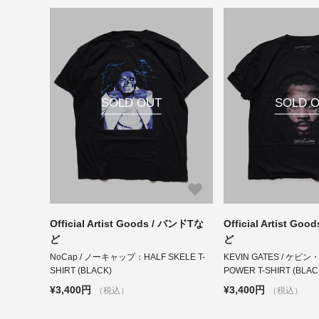
SOLD OUT
SOLD 
Official Artist Goods / バンドTな
Official Artist Go
ど
ど
NoCap / ノーキャップ：HALF SKELE T-
KEVIN GATES / ケビ
SHIRT (BLACK)
POWER T-SHIRT (BLAC
¥3,400円
¥3,400円
（税込）
（税込）