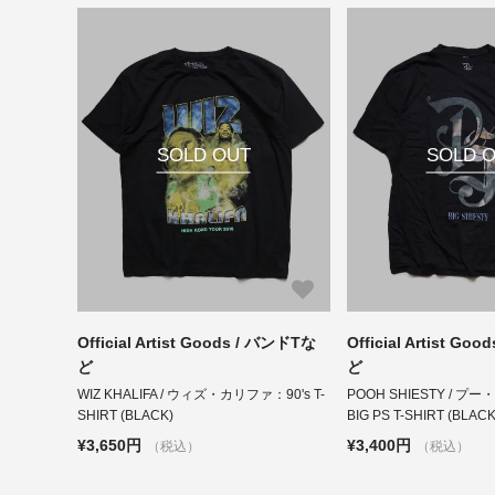
SOLD OUT
SOLD 
Official Artist Goods / バンドTな
Official Artist Go
ど
ど
WIZ KHALIFA / ウィズ・カリファ：90's T-
POOH SHIESTY / 
SHIRT (BLACK)
BIG PS T-SHIRT (BLACK
¥3,650円
¥3,400円
（税込）
（税込）