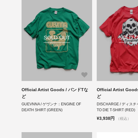
SOLD OUT
SOLD 
Official Artist Goods / バンドTな
Official Artist Go
ど
ど
GUEVNNA / ゲヴンナ：ENGINE OF
DISCHARGE / ディス
DEATH SHIRT (GREEN)
TO DIE T-SHIRT (RED
¥3,938円
（税込）