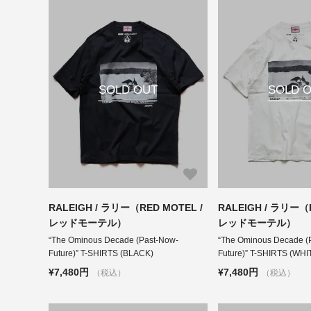
SOLD OUT
SOLD 
RALEIGH / ラリー（RED MOTEL /
RALEIGH / ラリー（R
レッドモーテル）
レッドモーテル）
“The Ominous Decade (Past-Now-
“The Ominous Decade (
Future)” T-SHIRTS (BLACK)
Future)” T-SHIRTS (WHI
¥7,480円
¥7,480円
（税込）
（税込）