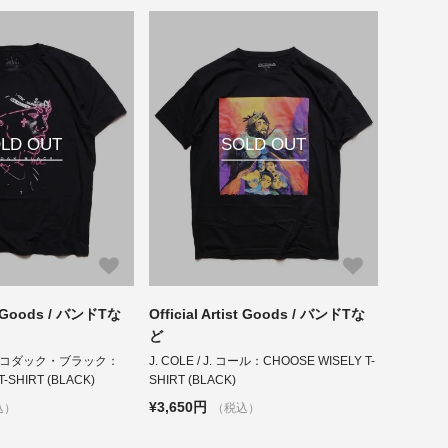
LD OUT
SOLD OUT
ist Goods / バンドTな
Official Artist Goods / バンドTな
ど
K / コダック・ブラック：
J. COLE / J. コール：CHOOSE WISELY T-
T-SHIRT (BLACK)
SHIRT (BLACK)
¥3,650円
込）
（税込）