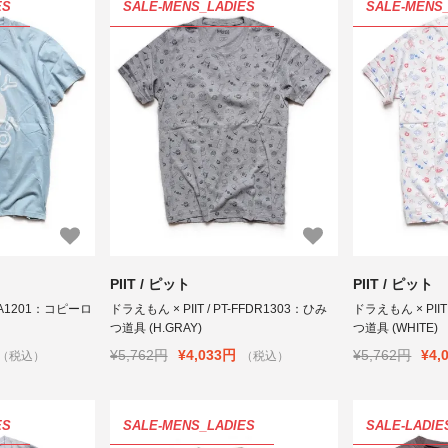
ES
SALE-MENS_LADIES
SALE-MENS
PIIT / ピット
PIIT / ピット
FFPA1201：コピーロ
ドラえもん × PIIT / PT-FFDR1303：ひみ
ドラえもん × PIIT
つ道具 (H.GRAY)
つ道具 (WHITE
¥5,762円
¥4,033円
¥5,762円
¥4,
（税込）
（税込）
ES
SALE-MENS_LADIES
SALE-LADIE