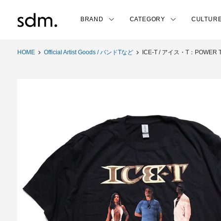
BRAND
CATEGORY
CULTUR
HOME
Official Artist Goods / バンドTなど
ICE-T / アイス・T：POWER T-