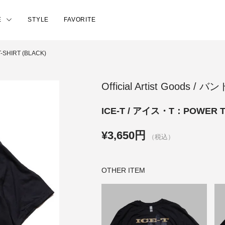
E
STYLE
FAVORITE
SHIRT (BLACK)
Official Artist Goods / 
ICE-T / アイス・T：POWER T-
¥3,650円
（税込）
OTHER ITEM