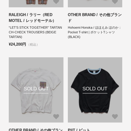
RALEIGH / ラリー（RED
OTHER BRAND / その他ブラン
MOTEL / レッドモーテル）
ド
“LET’S STICK TOGETHER” TARTAN
Hohoemi Honoka / ほほえみ ほのか：
CH-CHECK TROUSERS (BEIGE
Pocket T-shirt | ポケットTシャツ
TARTAN)
(BLACK)
¥24,200円
（税込）
SOLD OUT
SOLD OUT
OTHER BRAND / その他ブラン
PIIT / ピット