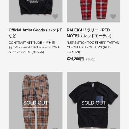
Official Artist Goods / バンドT
RALEIGH / ラリー（RED
など
MOTEL / レッドモーテル）
CONTRAST ATTITUDE + 河村康
“LET’S STICK TOGETHER” TARTAN
輔：-Your mind full of noise- SHORT
CH-CHECK TROUSERS (RED
SLEEVE SHIRT (BLACK)
TARTAN)
¥24,200円
（税込）
SOLD OUT
SOLD OUT