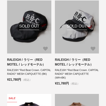
SOLD OUT
SOLD OUT
RALEIGH / ラリー（RED
RALEIGH / ラリー（RED
MOTEL / レッドモーテル）
MOTEL / レッドモーテル）
RALE16H “Red Beat Crown. CAPITAL
RALE16H “Red Beat Crown. CAPITAL
RADIO” MESH CAPQUETTE (BK)
RADIO” MESH CAPQUETTE
(WH×BK)
¥21,780円
（税込）
¥21,780円
（税込）
SALE