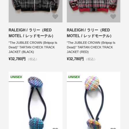
RALEIGH / ラリー（RED
RALEIGH / ラリー（RED
MOTEL / レッドモーテル）
MOTEL / レッドモーテル）
“The JUBILEE CROWN (Britpop Is
“The JUBILEE CROWN (Britpop Is
Dead)” TARTAN CHECK TRACK
Dead)” TARTAN CHECK TRACK
JACKET (BLACK)
JACKET (RED)
¥32,780円
¥32,780円
（税込）
（税込）
UNISEX
UNISEX