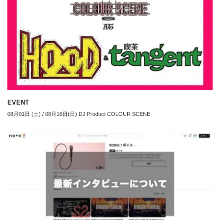
EVENT
08月01日 (土) / 08月16日(日) DJ Product COLOUR SCENE