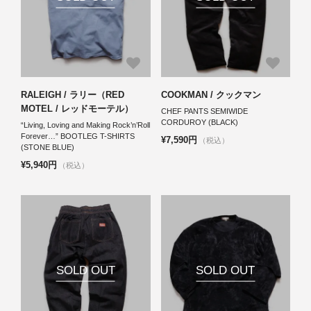
RALEIGH / ラリー（RED
COOKMAN / クックマン
MOTEL / レッドモーテル）
CHEF PANTS SEMIWIDE
CORDUROY (BLACK)
“Living, Loving and Making Rock’n’Roll
Forever…” BOOTLEG T-SHIRTS
¥7,590円
（税込）
(STONE BLUE)
¥5,940円
（税込）
SOLD OUT
SOLD OUT