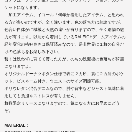
ケットになります。
「加工アイテム」イコール「何年か着用したアイテム」と思われ
る方が多いのですが、全く違います。色の落ち方は勿論ですが、
色合い自体がに機械と天然の違いが有りますので、全く別物の魅
力が有ります。以前から着用しているRALEIGHデニムアイテムの
経年変化の格好良さは保証済みなので、是非世界に１枚の自分だ
けの色落ちをお楽しみ下さい。
暫くは洗わずに育てて貰った方が、のちの洗濯後の色落ちが綺麗
になりますよ。
オリジナルドーナツボタン仕様で表に２カ所、裏に２カ所のポケ
ット。ピスネーム付き。ウエストのサイズ調節可能。
ポリウレタン混合デニムなので、肘や背中などジャスト気味に着
用しても負担やストレスが有りません。
枚数限定リリースになりますので、気になる方はお早めにどう
ぞ。
MATERIAL：