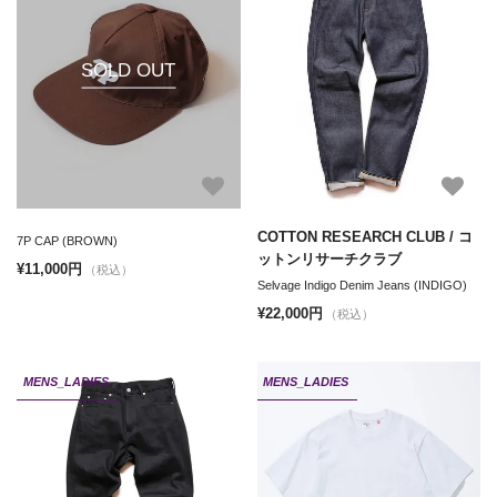
SOLD OUT
COTTON RESEARCH CLUB / コ
7P CAP (BROWN)
ットンリサーチクラブ
¥11,000円
（税込）
Selvage Indigo Denim Jeans (INDIGO)
¥22,000円
（税込）
MENS_LADIES
MENS_LADIES