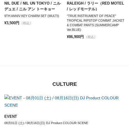
NIL DUE / NIL UN TOKYO / ニル
RALEIGH / ラリー（RED MOTEL
デュエ / ニル アン トーキョー
/ レッドモーテル）
9TH ANNIV KEY CHARM SET (MULTI)
“TRUE INSTRUMENT OF PEACE”
TROPICAL RIPSTOP COMBAT JACKET
¥3,500円
（税込）
& COMBAT PANTS (SUMMERCAMP
Ver.BLUE)
¥86,900円
（税込）
CULTURE
EVENT
08月01日 (土) / 08月16日(日) DJ Product COLOUR SCENE