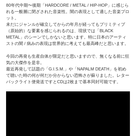
80年代中期〜後期「HARDCORE / METAL / HIP-HOP」に感じら
れる一般層に閉ざされた音楽性。闇の表現として適した音楽プロ
ット。
未だにジャンルが確立してからの年月が経ってもプリミティブ
（原始的）な要素を感じられるのは、現状では「BLACK
METAL」のシーンでしかないと思います。特に日本のアーティ
ストの闇 / 病みの表現は世界的に考えても最高峰だと思います。
今回の再発も生産自体が限定だと思いますので、無くなる前に狂
気の大傑作を是非。
最近再発して話題の「G.I.S.M.」や「NAPALM DEATH」を初め
て聴いた時の何が何だか分からない恐怖さが蘇りました。レター
パックライト便発送ですとCDは2枚まで基本同封可能です。