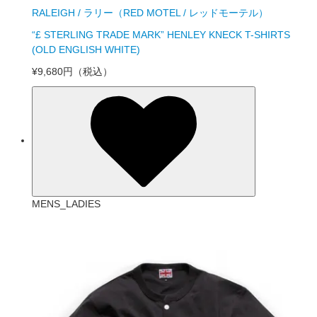
RALEIGH / ラリー（RED MOTEL / レッドモーテル）
“£ STERLING TRADE MARK” HENLEY KNECK T-SHIRTS
(OLD ENGLISH WHITE)
¥9,680円
（税込）
MENS_LADIES