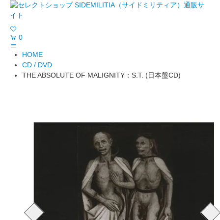
0
HOME
CD / DVD
THE ABSOLUTE OF MALIGNITY：S.T. (日本盤CD)