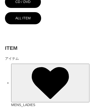
CD / DVD
ALL ITEM
ITEM
アイテム
MENS_LADIES