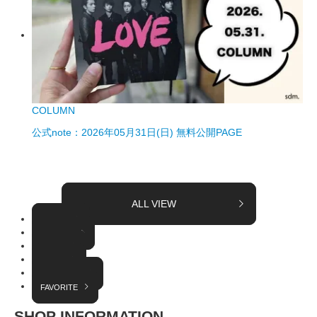
COLUMN
公式note：2026年05月31日(日) 無料公開PAGE
ALL VIEW
TOPICS
COLUMN
EVENT
RADIO
INTERVIEW
FAVORITE
SHOP INFORMATION