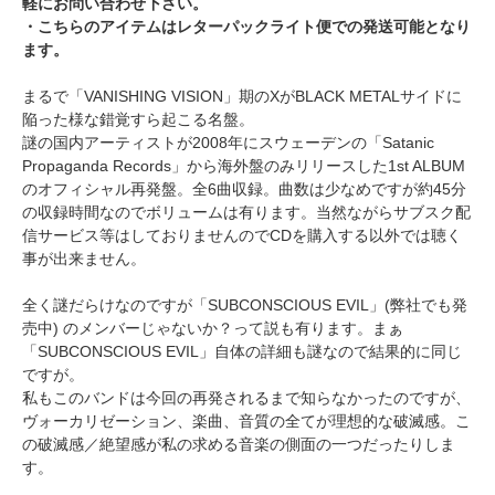
軽にお問い合わせ下さい。
・こちらのアイテムはレターパックライト便での発送可能となり
ます。
まるで「VANISHING VISION」期のXがBLACK METALサイドに
陥った様な錯覚すら起こる名盤。
謎の国内アーティストが2008年にスウェーデンの「Satanic
Propaganda Records」から海外盤のみリリースした1st ALBUM
のオフィシャル再発盤。全6曲収録。曲数は少なめですが約45分
の収録時間なのでボリュームは有ります。当然ながらサブスク配
信サービス等はしておりませんのでCDを購入する以外では聴く
事が出来ません。
全く謎だらけなのですが「SUBCONSCIOUS EVIL」(弊社でも発
売中) のメンバーじゃないか？って説も有ります。まぁ
「SUBCONSCIOUS EVIL」自体の詳細も謎なので結果的に同じ
ですが。
私もこのバンドは今回の再発されるまで知らなかったのですが、
ヴォーカリゼーション、楽曲、音質の全てが理想的な破滅感。こ
の破滅感／絶望感が私の求める音楽の側面の一つだったりしま
す。