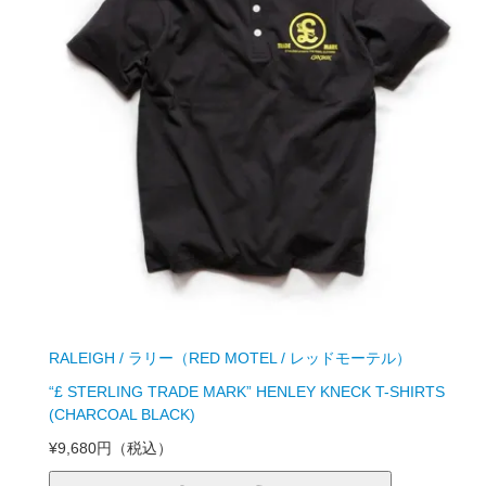
RALEIGH / ラリー（RED MOTEL / レッドモーテル）
“£ STERLING TRADE MARK” HENLEY KNECK T-SHIRTS
(CHARCOAL BLACK)
¥9,680円
（税込）