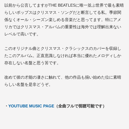
以前から公言してますがTHE BEATLESに唯一並ぶ世界で最も素晴
らしいポップスはクリスマス・ソングだと断言してる私。季節関
係なくオール・シーズン楽しめる音楽だと思ってます。特にアメ
リカではクリスマス・アルバムの重要性は海外では理解出来ない
レベルで高いです。
このオリジナル曲とクリスマス・クラシックスのカバーを収録し
たこのアルバム。正直意識しなければ本当に優れたメロディしか
存在しない名盤と思う筈です。
改めて彼の才能の凄さに触れて、他の作品も揃い始めた位に素晴
らしい名盤を是非どうぞ。
・
YOUTUBE MUSIC PAGE
（全曲フルで視聴可能です）