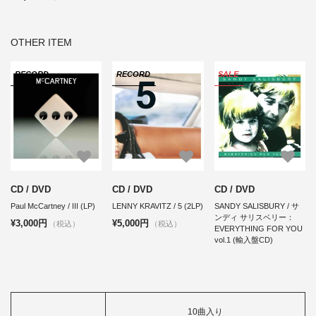
OTHER ITEM
RECORD
RECORD
SALE
CD / DVD
CD / DVD
CD / DVD
Paul McCartney / Ⅲ (LP)
LENNY KRAVITZ / 5 (2LP)
SANDY SALISBURY / サ
ンディ サリスベリー：
¥3,000円
¥5,000円
（税込）
（税込）
EVERYTHING FOR YOU
vol.1 (輸入盤CD)
10曲入り