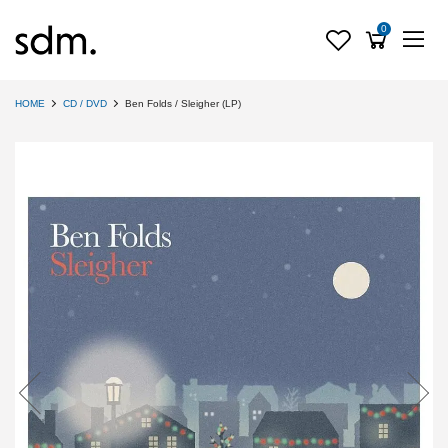
0
HOME
CD / DVD
Ben Folds / Sleigher (LP)