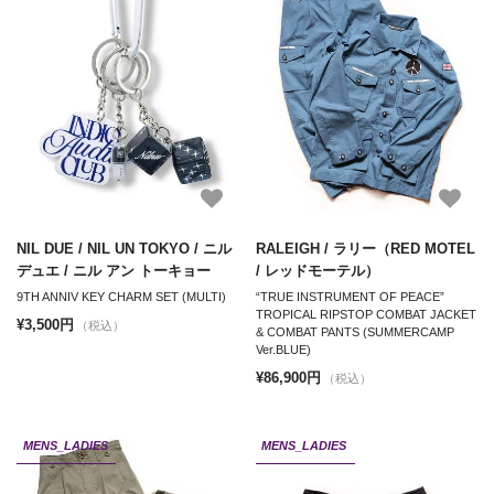
NIL DUE / NIL UN TOKYO / ニル
RALEIGH / ラリー（RED MOTEL
デュエ / ニル アン トーキョー
/ レッドモーテル）
9TH ANNIV KEY CHARM SET (MULTI)
“TRUE INSTRUMENT OF PEACE”
TROPICAL RIPSTOP COMBAT JACKET
¥3,500円
（税込）
& COMBAT PANTS (SUMMERCAMP
Ver.BLUE)
¥86,900円
（税込）
MENS_LADIES
MENS_LADIES