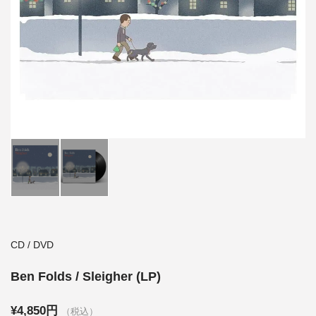
CD / DVD
Ben Folds / Sleigher (LP)
¥4,850円
（税込）