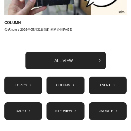
COLUMN
公式note：2026年05月31日(日) 無料公開PAGE
ALL VIEW
TOPICS
COLUMN
EVENT
RADIO
INTERVIEW
FAVORITE