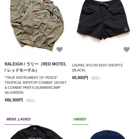
RALEIGH / ラリー（RED MOTEL
LAUREL NYLON EASY SHORTS
/ レッドモーテル）
(BLACK)
¥8,800円
“TRUE INSTRUMENT OF PEACE”
（税込）
TROPICAL RIPSTOP COMBAT JACKET
& COMBAT PANTS (SUMMERCAMP
Ver.GREEN)
¥86,900円
（税込）
MENS_LADIES
UNISEX