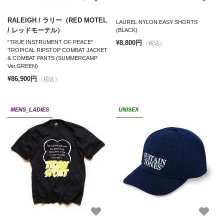
RALEIGH / ラリー（RED MOTEL
LAUREL NYLON EASY SHORTS
/ レッドモーテル）
(BLACK)
¥8,800円
“TRUE INSTRUMENT OF PEACE”
（税込）
TROPICAL RIPSTOP COMBAT JACKET
& COMBAT PANTS (SUMMERCAMP
Ver.GREEN)
¥86,900円
（税込）
MENS_LADIES
UNISEX