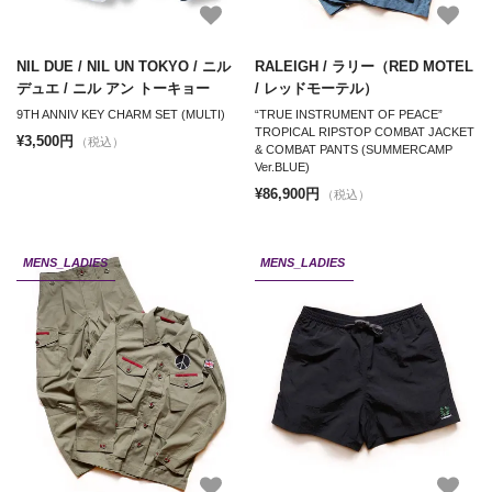
NIL DUE / NIL UN TOKYO / ニル
RALEIGH / ラリー（RED MOTEL
デュエ / ニル アン トーキョー
/ レッドモーテル）
9TH ANNIV KEY CHARM SET (MULTI)
“TRUE INSTRUMENT OF PEACE”
TROPICAL RIPSTOP COMBAT JACKET
¥3,500円
（税込）
& COMBAT PANTS (SUMMERCAMP
Ver.BLUE)
¥86,900円
（税込）
MENS_LADIES
MENS_LADIES