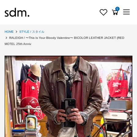
0
HOME
STYLE / スタイル
RALEIGH / 〜This Is Your Bloody Valentine〜 BICOLOR LEATHER JACKET (RED
MOTEL 25th Anniv