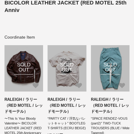
BICOLOR LEATHER JACKET (RED MOTEL 25th
Anniv
Coordinate Item
SOLD
SOLD
SOLD
OUT
OUT
OUT
RALEIGH / ラリー
RALEIGH / ラリー
RALEIGH / ラリー
（RED MOTEL / レッ
（RED MOTEL / レッ
（RED MOTEL / レッ
ドモーテル）
ドモーテル）
ドモーテル）
〜This Is Your Bloody
“PARTY CAT / 浮気なパレ
“SPACE RENDEZ-VOUS
Valentine〜 BICOLOR
ットキャット” BOOTLEG
(part2)” TWO-TUCK
LEATHER JACKET (RED
T-SHIRTS (ECRU BEIGE)
TROUSERS (BLUE / Wide
MOTEL 25th Anniversary
Tapered)