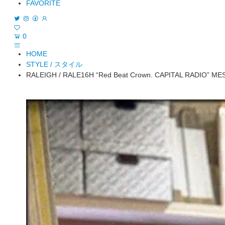
FAVORITE
0
HOME
STYLE / スタイル
RALEIGH / RALE16H “Red Beat Crown. CAPITAL RADIO” M