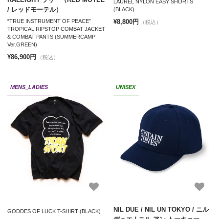
LAUREL NYLON EASY SHORTS
/ レッドモーテル）
(BLACK)
¥8,800円
“TRUE INSTRUMENT OF PEACE”
（税込）
TROPICAL RIPSTOP COMBAT JACKET
& COMBAT PANTS (SUMMERCAMP
Ver.GREEN)
¥86,900円
（税込）
MENS_LADIES
UNISEX
NIL DUE / NIL UN TOKYO / ニル
GODDES OF LUCK T-SHIRT (BLACK)