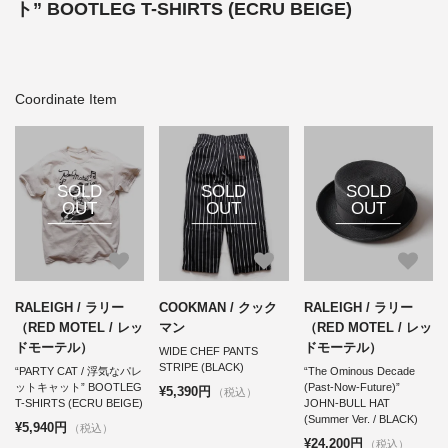
ト” BOOTLEG T-SHIRTS (ECRU BEIGE)
Coordinate Item
SOLD
SOLD
SOLD
OUT
OUT
OUT
RALEIGH / ラリー
COOKMAN / クック
RALEIGH / ラリー
（RED MOTEL / レッ
マン
（RED MOTEL / レッ
ドモーテル）
ドモーテル）
WIDE CHEF PANTS
STRIPE (BLACK)
“PARTY CAT / 浮気なパレ
“The Ominous Decade
ットキャット” BOOTLEG
(Past-Now-Future)”
¥5,390円
（税込）
T-SHIRTS (ECRU BEIGE)
JOHN-BULL HAT
(Summer Ver. / BLACK)
¥5,940円
（税込）
¥24,200円
（税込）