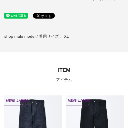
shop male model / 着用サイズ： XL
ITEM
アイテム
MENS_LADIES
MENS_LADIES