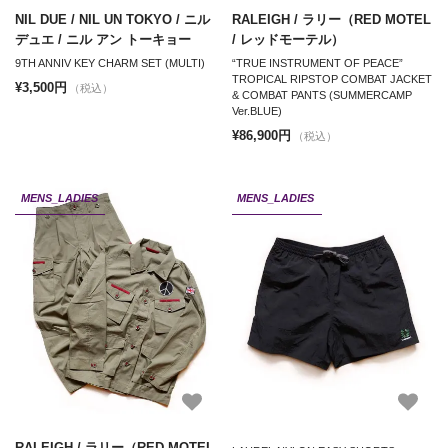
NIL DUE / NIL UN TOKYO / ニル
RALEIGH / ラリー（RED MOTEL
デュエ / ニル アン トーキョー
/ レッドモーテル）
9TH ANNIV KEY CHARM SET (MULTI)
“TRUE INSTRUMENT OF PEACE”
TROPICAL RIPSTOP COMBAT JACKET
¥3,500円
（税込）
& COMBAT PANTS (SUMMERCAMP
Ver.BLUE)
¥86,900円
（税込）
MENS_LADIES
MENS_LADIES
RALEIGH / ラリー（RED MOTEL