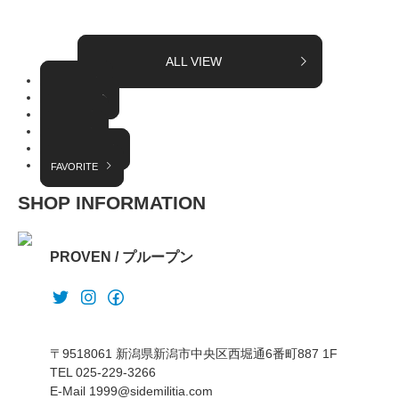
ALL VIEW
TOPICS
COLUMN
EVENT
RADIO
INTERVIEW
FAVORITE
SHOP INFORMATION
PROVEN / プループン
〒9518061 新潟県新潟市中央区西堀通6番町887 1F
TEL 025-229-3266
E-Mail 1999@sidemilitia.com