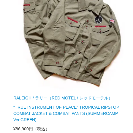
RALEIGH / ラリー（RED MOTEL / レッドモーテル）
“TRUE INSTRUMENT OF PEACE” TROPICAL RIPSTOP
COMBAT JACKET & COMBAT PANTS (SUMMERCAMP
Ver.GREEN)
¥86,900円
（税込）