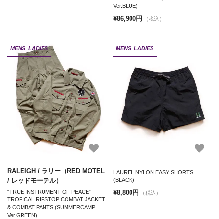
Ver.BLUE)
¥86,900円
（税込）
MENS_LADIES
MENS_LADIES
RALEIGH / ラリー（RED MOTEL
LAUREL NYLON EASY SHORTS
/ レッドモーテル）
(BLACK)
¥8,800円
“TRUE INSTRUMENT OF PEACE”
（税込）
TROPICAL RIPSTOP COMBAT JACKET
& COMBAT PANTS (SUMMERCAMP
Ver.GREEN)