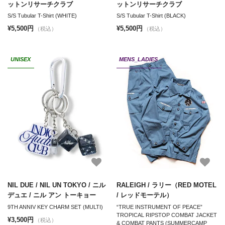
ットンリサーチクラブ
ットンリサーチクラブ
S/S Tubular T-Shirt (WHITE)
S/S Tubular T-Shirt (BLACK)
¥5,500円
¥5,500円
（税込）
（税込）
UNISEX
MENS_LADIES
NIL DUE / NIL UN TOKYO / ニル
RALEIGH / ラリー（RED MOTEL
デュエ / ニル アン トーキョー
/ レッドモーテル）
9TH ANNIV KEY CHARM SET (MULTI)
“TRUE INSTRUMENT OF PEACE”
TROPICAL RIPSTOP COMBAT JACKET
¥3,500円
（税込）
& COMBAT PANTS (SUMMERCAMP