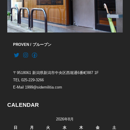
PROVEN / プループン
〒9518061 新潟県新潟市中央区西堀通6番町887 1F
TEL 025-229-3266
E-Mail 1999@sidemilitia.com
CALENDAR
2026年8月
日
月
火
水
木
金
土