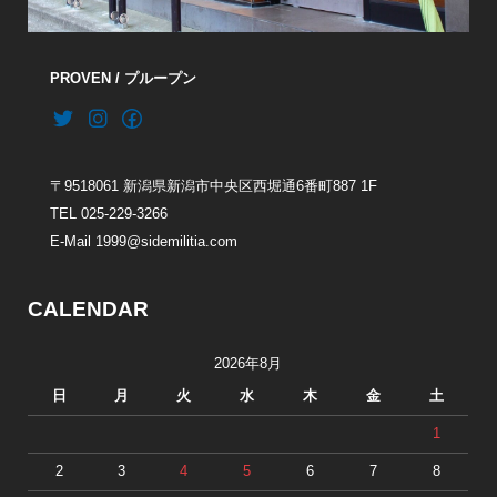
PROVEN / プループン
〒9518061 新潟県新潟市中央区西堀通6番町887 1F
TEL 025-229-3266
E-Mail 1999@sidemilitia.com
CALENDAR
2026年8月
日
月
火
水
木
金
土
1
2
3
4
5
6
7
8