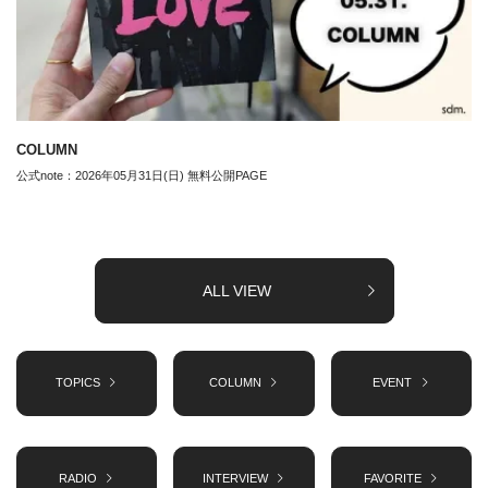
COLUMN
公式note：2026年05月31日(日) 無料公開PAGE
ALL VIEW
TOPICS
COLUMN
EVENT
RADIO
INTERVIEW
FAVORITE