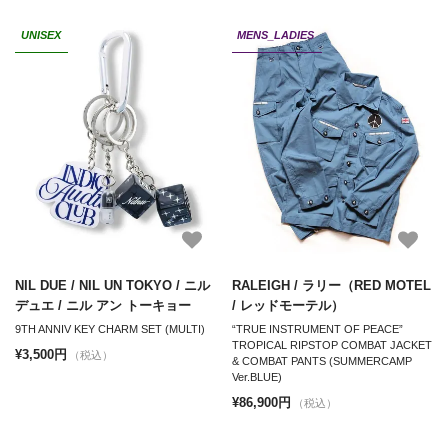
UNISEX
MENS_LADIES
NIL DUE / NIL UN TOKYO / ニル
RALEIGH / ラリー（RED MOTEL
デュエ / ニル アン トーキョー
/ レッドモーテル）
9TH ANNIV KEY CHARM SET (MULTI)
“TRUE INSTRUMENT OF PEACE”
TROPICAL RIPSTOP COMBAT JACKET
¥3,500円
（税込）
& COMBAT PANTS (SUMMERCAMP
Ver.BLUE)
¥86,900円
（税込）