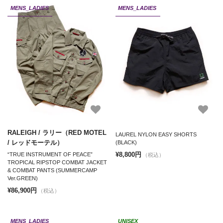
MENS_LADIES
MENS_LADIES
RALEIGH / ラリー（RED MOTEL
LAUREL NYLON EASY SHORTS
/ レッドモーテル）
(BLACK)
¥8,800円
“TRUE INSTRUMENT OF PEACE”
（税込）
TROPICAL RIPSTOP COMBAT JACKET
& COMBAT PANTS (SUMMERCAMP
Ver.GREEN)
¥86,900円
（税込）
MENS_LADIES
UNISEX