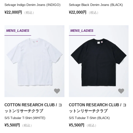
Selvage Indigo Denim Jeans (INDIGO)
Selvage Black Denim Jeans (BLACK)
¥22,000円
¥22,000円
（税込）
（税込）
MENS_LADIES
MENS_LADIES
COTTON RESEARCH CLUB / コ
COTTON RESEARCH CLUB / コ
ットンリサーチクラブ
ットンリサーチクラブ
S/S Tubular T-Shirt (WHITE)
S/S Tubular T-Shirt (BLACK)
¥5,500円
¥5,500円
（税込）
（税込）