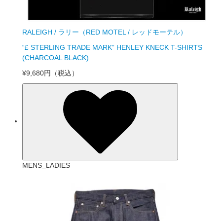
RALEIGH / ラリー（RED MOTEL / レッドモーテル）
“£ STERLING TRADE MARK” HENLEY KNECK T-SHIRTS
(CHARCOAL BLACK)
¥9,680円
（税込）
MENS_LADIES