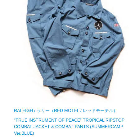
RALEIGH / ラリー（RED MOTEL / レッドモーテル）
“TRUE INSTRUMENT OF PEACE” TROPICAL RIPSTOP
COMBAT JACKET & COMBAT PANTS (SUMMERCAMP
Ver.BLUE)