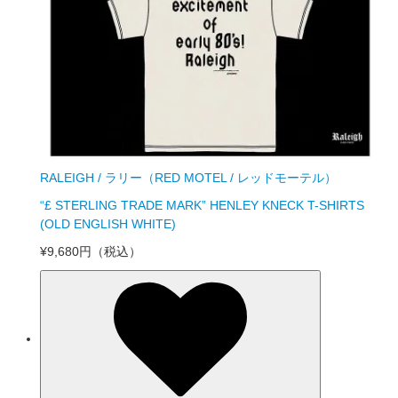
RALEIGH / ラリー（RED MOTEL / レッドモーテル）
“£ STERLING TRADE MARK” HENLEY KNECK T-SHIRTS
(OLD ENGLISH WHITE)
¥9,680円
（税込）