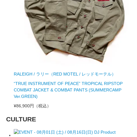
RALEIGH / ラリー（RED MOTEL / レッドモーテル）
“TRUE INSTRUMENT OF PEACE” TROPICAL RIPSTOP
COMBAT JACKET & COMBAT PANTS (SUMMERCAMP
Ver.GREEN)
¥86,900円
（税込）
CULTURE