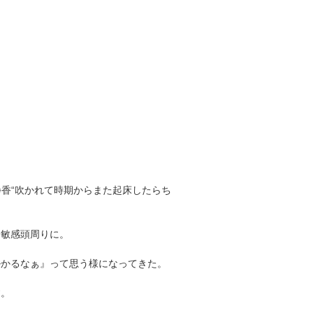
静香“吹かれて時期からまた起床したらち
な敏感頭周りに。
掛かるなぁ』って思う様になってきた。
す。