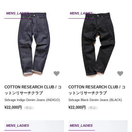
MENS_LADIES
MENS_LADIES
COTTON RESEARCH CLUB / コ
COTTON RESEARCH CLUB / コ
ットンリサーチクラブ
ットンリサーチクラブ
Selvage Indigo Denim Jeans (INDIGO)
Selvage Black Denim Jeans (BLACK)
¥22,000円
¥22,000円
（税込）
（税込）
MENS_LADIES
MENS_LADIES