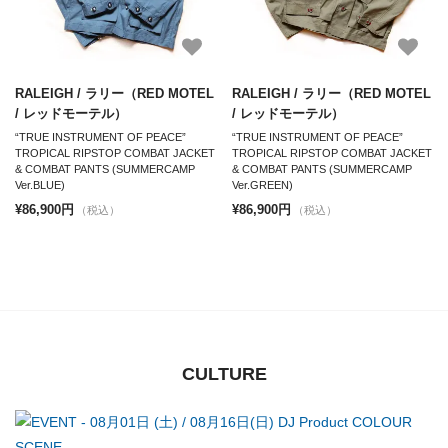
RALEIGH / ラリー（RED MOTEL
RALEIGH / ラリー（RED MOTEL
/ レッドモーテル）
/ レッドモーテル）
“TRUE INSTRUMENT OF PEACE”
“TRUE INSTRUMENT OF PEACE”
TROPICAL RIPSTOP COMBAT JACKET
TROPICAL RIPSTOP COMBAT JACKET
& COMBAT PANTS (SUMMERCAMP
& COMBAT PANTS (SUMMERCAMP
Ver.BLUE)
Ver.GREEN)
¥86,900円
¥86,900円
（税込）
（税込）
CULTURE