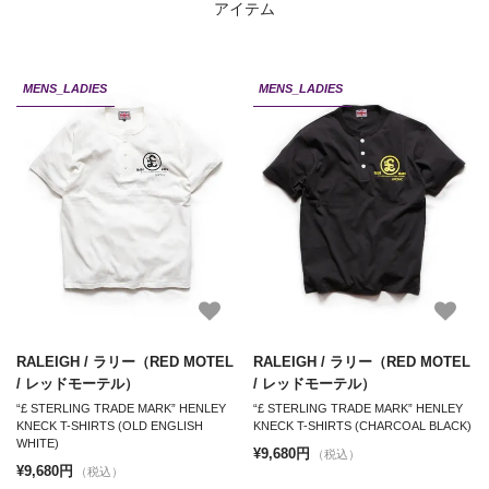
アイテム
MENS_LADIES
MENS_LADIES
RALEIGH / ラリー（RED MOTEL
RALEIGH / ラリー（RED MOTEL
/ レッドモーテル）
/ レッドモーテル）
“£ STERLING TRADE MARK” HENLEY
“£ STERLING TRADE MARK” HENLEY
KNECK T-SHIRTS (OLD ENGLISH
KNECK T-SHIRTS (CHARCOAL BLACK)
WHITE)
¥9,680円
（税込）
¥9,680円
（税込）