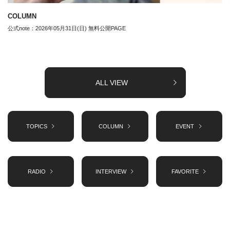
COLUMN
公式note：2026年05月31日(日) 無料公開PAGE
ALL VIEW
TOPICS
COLUMN
EVENT
RADIO
INTERVIEW
FAVORITE