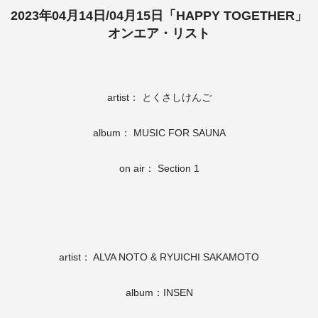
2023年04月14日/04月15日「HAPPY TOGETHER」
オンエア・リスト
artist： とくさしけんご
album： MUSIC FOR SAUNA
on air： Section 1
artist： ALVA NOTO & RYUICHI SAKAMOTO
album：INSEN