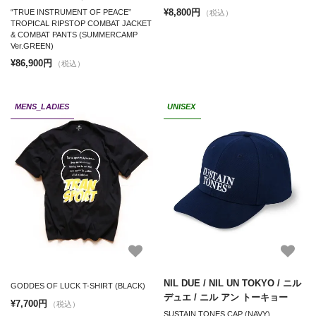
¥8,800円
“TRUE INSTRUMENT OF PEACE”
（税込）
TROPICAL RIPSTOP COMBAT JACKET
& COMBAT PANTS (SUMMERCAMP
Ver.GREEN)
¥86,900円
（税込）
MENS_LADIES
UNISEX
NIL DUE / NIL UN TOKYO / ニル
GODDES OF LUCK T-SHIRT (BLACK)
デュエ / ニル アン トーキョー
¥7,700円
（税込）
SUSTAIN TONES CAP (NAVY)