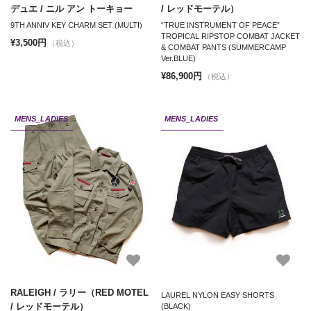
デュエ / ニル アン トーキョー
/ レッドモーテル）
9TH ANNIV KEY CHARM SET (MULTI)
“TRUE INSTRUMENT OF PEACE”
TROPICAL RIPSTOP COMBAT JACKET
¥3,500円
（税込）
& COMBAT PANTS (SUMMERCAMP
Ver.BLUE)
¥86,900円
（税込）
MENS_LADIES
MENS_LADIES
RALEIGH / ラリー（RED MOTEL
LAUREL NYLON EASY SHORTS
/ レッドモーテル）
(BLACK)