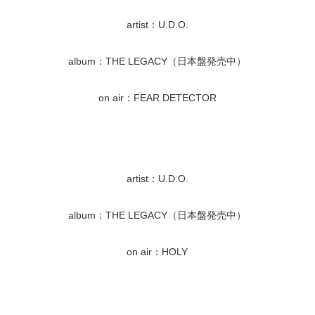
artist：U.D.O.
album：THE LEGACY（日本盤発売中）
on air：FEAR DETECTOR
artist：U.D.O.
album：THE LEGACY（日本盤発売中）
on air：HOLY