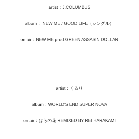
artist：J.COLUMBUS
album： NEW ME / GOOD LIFE（シングル）
on air：NEW ME prod.GREEN ASSASIN DOLLAR
artist：くるり
album：WORLD'S END SUPER NOVA
on air：はらの花 REMIXED BY REI HARAKAMI