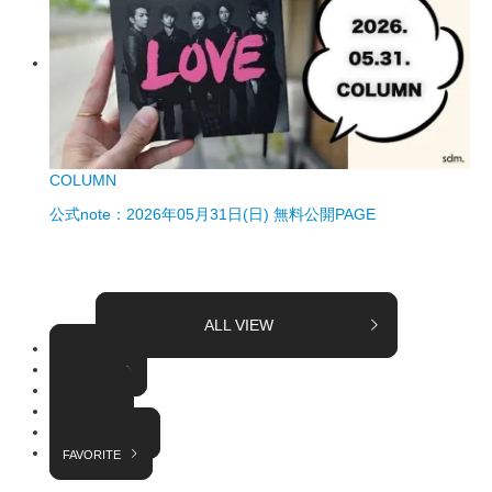
COLUMN
公式note：2026年05月31日(日) 無料公開PAGE
ALL VIEW
TOPICS
COLUMN
EVENT
RADIO
INTERVIEW
FAVORITE