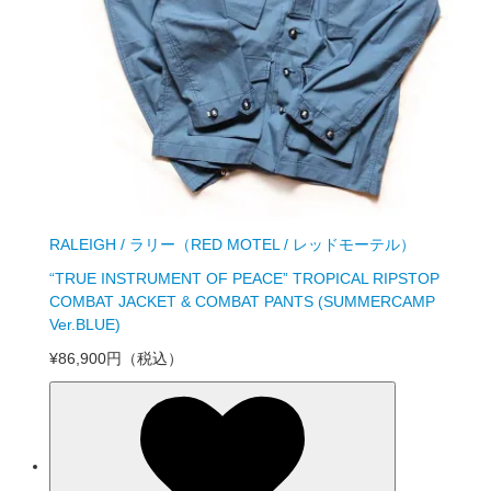
RALEIGH / ラリー（RED MOTEL / レッドモーテル）
“TRUE INSTRUMENT OF PEACE” TROPICAL RIPSTOP
COMBAT JACKET & COMBAT PANTS (SUMMERCAMP
Ver.BLUE)
¥86,900円
（税込）