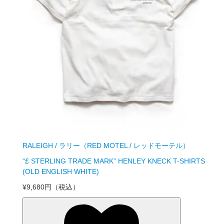
RALEIGH / ラリー（RED MOTEL / レッドモーテル）
“£ STERLING TRADE MARK” HENLEY KNECK T-SHIRTS
(OLD ENGLISH WHITE)
¥9,680円
（税込）