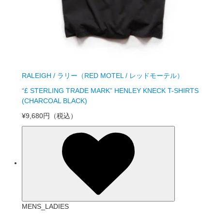
RALEIGH / ラリー（RED MOTEL / レッドモーテル）
“£ STERLING TRADE MARK” HENLEY KNECK T-SHIRTS
(CHARCOAL BLACK)
¥9,680円
（税込）
MENS_LADIES