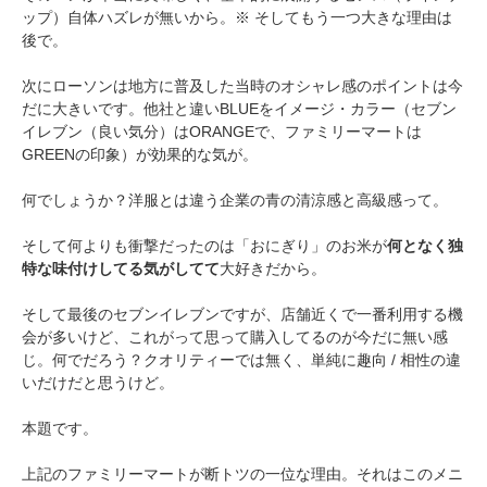
ップ）自体ハズレが無いから。※ そしてもう一つ大きな理由は
後で。
次にローソンは地方に普及した当時のオシャレ感のポイントは今
だに大きいです。他社と違いBLUEをイメージ・カラー（セブン
イレブン（良い気分）はORANGEで、ファミリーマートは
GREENの印象）が効果的な気が。
何でしょうか？洋服とは違う企業の青の清涼感と高級感って。
そして何よりも衝撃だったのは「おにぎり」のお米が
何となく独
特な味付けしてる気がしてて
大好きだから。
そして最後のセブンイレブンですが、店舗近くで一番利用する機
会が多いけど、これがって思って購入してるのが今だに無い感
じ。何でだろう？クオリティーでは無く、単純に趣向 / 相性の違
いだけだと思うけど。
本題です。
上記のファミリーマートが断トツの一位な理由。それはこのメニ