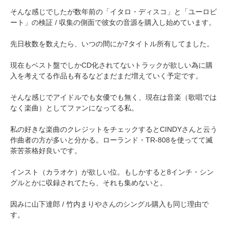
そんな感じでしたが数年前の「イタロ・ディスコ」と「ユーロビ
ート」の検証 / 収集の側面で彼女の音源を購入し始めています。
先日枚数を数えたら、いつの間にか7タイトル所有してました。
現在もベスト盤でしかCD化されてないトラックが欲しい為に購
入を考えてる作品も有るなどまだまだ増えていく予定です。
そんな感じでアイドルでも女優でも無く、現在は音楽（歌唱では
なく楽曲）としてファンになってる私。
私の好きな楽曲のクレジットをチェックするとCINDYさんと云う
作曲者の方が多いと分かる。ローランド・TR-808を使ってて滅
茶苦茶格好良いです。
インスト（カラオケ）が欲しい位。もしかすると8インチ・シン
グルとかに収録されてたら、それも集めないと。
因みに山下達郎 / 竹内まりやさんのシングル購入も同じ理由で
す。