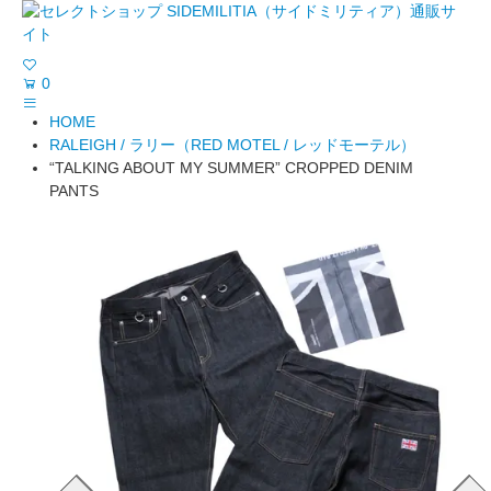
0
HOME
RALEIGH / ラリー（RED MOTEL / レッドモーテル）
“TALKING ABOUT MY SUMMER” CROPPED DENIM
PANTS