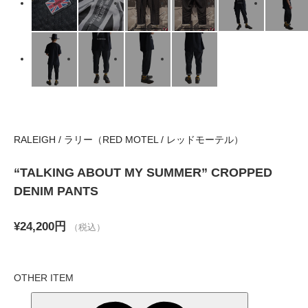
RALEIGH / ラリー（RED MOTEL / レッドモーテル）
“TALKING ABOUT MY SUMMER” CROPPED
DENIM PANTS
¥24,200円
（税込）
OTHER ITEM