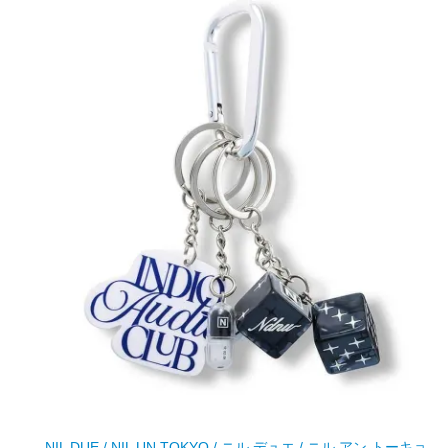
NIL DUE / NIL UN TOKYO / ニル デュエ / ニル アン トーキョ