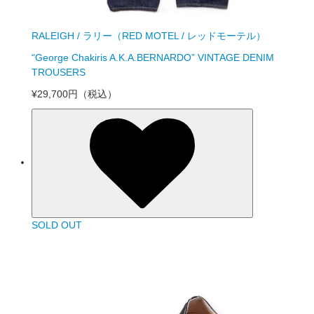
RALEIGH / ラリー（RED MOTEL / レッドモーテル）
“George Chakiris A.K.A.BERNARDO” VINTAGE DENIM
TROUSERS
¥29,700円
（税込）
SOLD OUT