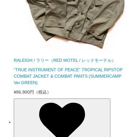
RALEIGH / ラリー（RED MOTEL / レッドモーテル）
“TRUE INSTRUMENT OF PEACE” TROPICAL RIPSTOP
COMBAT JACKET & COMBAT PANTS (SUMMERCAMP
Ver.GREEN)
¥86,900円
（税込）