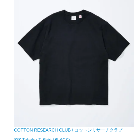
COTTON RESEARCH CLUB / コットンリサーチクラブ
S/S Tubular T-Shirt (BLACK)