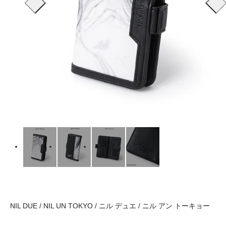
NIL DUE / NIL UN TOKYO / ニル デュエ / ニル アン トーキョー