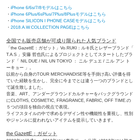
・
iPhone 6/6s/7/8モデルはこちら
・
iPhone 6Plus/6sPlus/7Plus/8Plusモデルはこちら
・
iPhone SILICON I PHONE CASEモデルはこちら
・
2018.A.W.COLLECTION PAGEはこちら
全国でも販売店舗が可成り限られた人気ブランド
「the GazettE：ガゼット」Vo.RUKI：ルキ氏とレザーブランド「
T.A.S 」安藤 哲也氏によるプロジェクトとしてスタートしたブラ
ンド「 NIL DUE / NIL UN TOKYO ： ニル デュエ / ニル アン ト
ーキョー 」。
以前から自身のTOUR MERCHANDISE等を手掛け高い評価を得
ていた経験を生かし、完全に今までとは違う一つのブランドとし
て誕生致しました。
音楽、ART、アンダーグラウンドカルチャーをバックグラウンド
にCLOTHS, COSMETIC, FRAGRANCE, FABRIC, OFF TIME.の
５つの項目を独自の視点で表現。
ライフスタイルの中で求めるデザイン性や機能性を重視し、性別
やジャンルに捉われないアイテムを提示していきます。
the GazettE：ガゼット