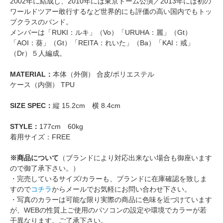
2002年に結成し、2010年には東京ドーム公演／2013年には初の
ワールドツアー敢行するなど世界的にも評価の高い国内でもトッ
プクラスのバンド。
メンバーは「RUKI：ルキ」（Vo）「URUHA：麗」（Gt）
「AOI：葵」（Gt）「REITA：れいた」（Ba）「KAI：戒」
（Dr）５人編成。
MATERIAL：
本体（外側） 合皮/ポリエステル
ケース（内側） TPU
SIZE SPEC：
縦 15.2cm 横 8.4cm
STYLE：
177cm 60kg
着用サイズ：FREE
※商品について
（ブランドにより対応出来ない場合も御座います
ので御了承下さい。）
・完売しているサイズ/カラーも、ブランドに在庫確認を致しま
すので
コチラ
からメールでお気軽にお問い合わせ下さい。
・写真のカラーは可能な限り実際の商品に色味を近づけています
が、WEBの性質上ご使用のパソコンの設定や環境でカラーが若
干異なります。ご了承下さい。