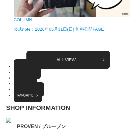
COLUMN
公式note：2026年05月31日(日) 無料公開PAGE
ALL VIEW
TOPICS
COLUMN
EVENT
RADIO
INTERVIEW
FAVORITE
SHOP INFORMATION
PROVEN / プループン