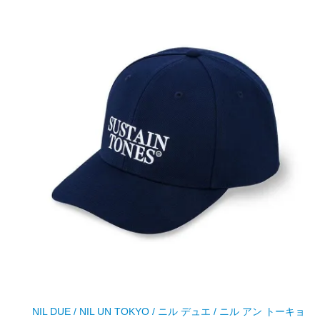
NIL DUE / NIL UN TOKYO / ニル デュエ / ニル アン トーキョ