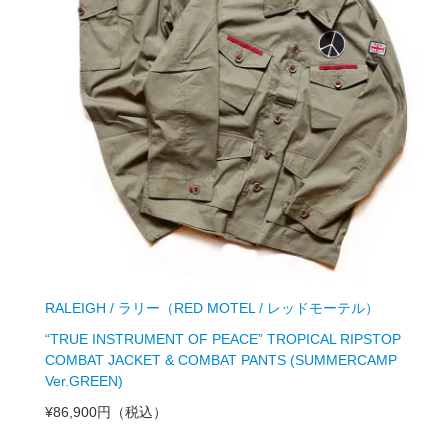
RALEIGH / ラリー（RED MOTEL / レッドモーテル）
“TRUE INSTRUMENT OF PEACE” TROPICAL RIPSTOP
COMBAT JACKET & COMBAT PANTS (SUMMERCAMP
Ver.GREEN)
¥86,900円
（税込）