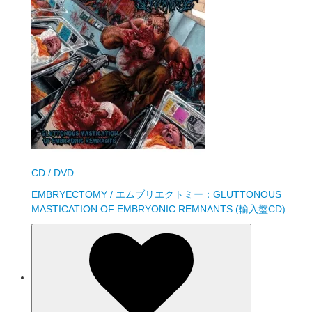
CD / DVD
EMBRYECTOMY / エムブリエクトミー：GLUTTONOUS
MASTICATION OF EMBRYONIC REMNANTS (輸入盤CD)