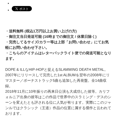
・送料無料 (税込1万円以上お買い上げの方)
・御注文当日発送可能 (16時までの御注文 / 休業日除く)
・完売してるサイズ/カラー等は上部「お問い合わせ」にてお気
軽にお問い合わせ下さい。
・こちらのアイテムはレターパックライト便での発送可能となり
ます。
DOPE & ILLなHIP-HOPと捉えるSLAMMING DEATH METAL。
2007年にリリースして完売した1st ALBUMを翌年の2008年にリ
マスター／ボーナストラック5曲も追加した再発盤。全14曲収
録。
2018年11月に10年振りの再来日公演も大成功した彼等。カリフ
ォルニア出身の彼等はこの作品で世界中のスラミング・デスのシ
ーンを変えたとも評される位に人気が有ります。実際にこのジャ
ンルではクラシック（王道）作品の位置に属する傑作と云われて
おります。