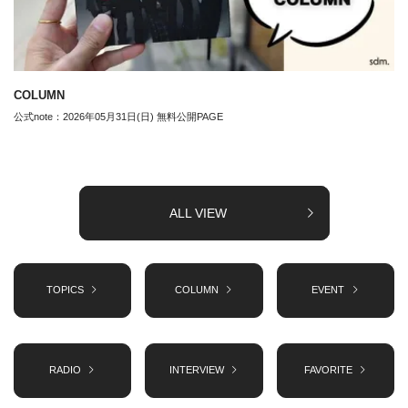
COLUMN
公式note：2026年05月31日(日) 無料公開PAGE
ALL VIEW
TOPICS
COLUMN
EVENT
RADIO
INTERVIEW
FAVORITE