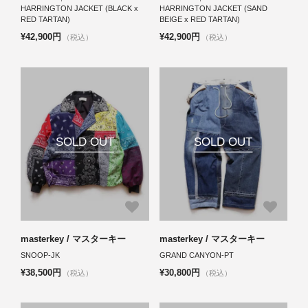
HARRINGTON JACKET (BLACK x
HARRINGTON JACKET (SAND
RED TARTAN)
BEIGE x RED TARTAN)
¥42,900円
¥42,900円
（税込）
（税込）
SOLD OUT
SOLD OUT
masterkey / マスターキー
masterkey / マスターキー
SNOOP-JK
GRAND CANYON-PT
¥38,500円
¥30,800円
（税込）
（税込）