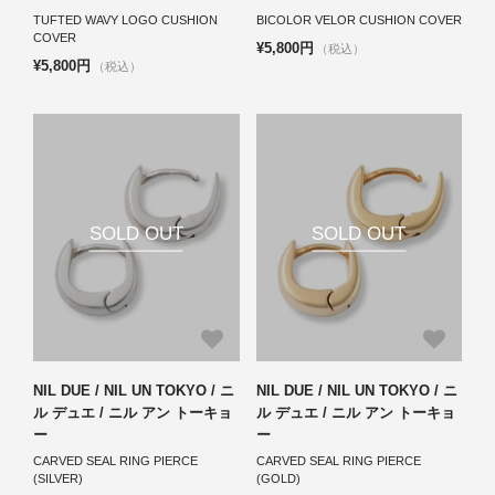
TUFTED WAVY LOGO CUSHION
BICOLOR VELOR CUSHION COVER
COVER
¥5,800円
（税込）
¥5,800円
（税込）
SOLD OUT
SOLD OUT
NIL DUE / NIL UN TOKYO / ニ
NIL DUE / NIL UN TOKYO / ニ
ル デュエ / ニル アン トーキョ
ル デュエ / ニル アン トーキョ
ー
ー
CARVED SEAL RING PIERCE
CARVED SEAL RING PIERCE
(SILVER)
(GOLD)