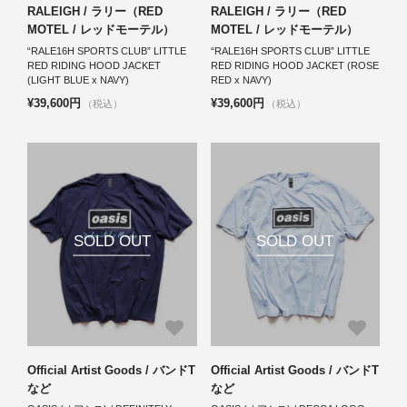
RALEIGH / ラリー（RED
RALEIGH / ラリー（RED
MOTEL / レッドモーテル）
MOTEL / レッドモーテル）
“RALE16H SPORTS CLUB” LITTLE
“RALE16H SPORTS CLUB” LITTLE
RED RIDING HOOD JACKET
RED RIDING HOOD JACKET (ROSE
(LIGHT BLUE x NAVY)
RED x NAVY)
¥39,600円
¥39,600円
（税込）
（税込）
SOLD OUT
SOLD OUT
Official Artist Goods / バンドT
Official Artist Goods / バンドT
など
など