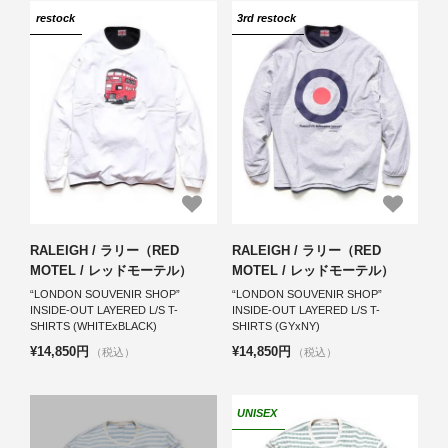
restock
3rd restock
RALEIGH / ラリー（RED
RALEIGH / ラリー（RED
MOTEL / レッドモーテル）
MOTEL / レッドモーテル）
“LONDON SOUVENIR SHOP”
“LONDON SOUVENIR SHOP”
INSIDE-OUT LAYERED L/S T-
INSIDE-OUT LAYERED L/S T-
SHIRTS (WHITExBLACK)
SHIRTS (GYxNY)
¥14,850円
¥14,850円
（税込）
（税込）
UNISEX