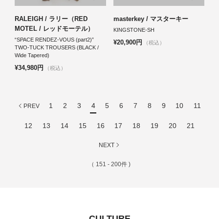
RALEIGH / ラリー（RED
masterkey / マスターキー
MOTEL / レッドモーテル）
KINGSTONE-SH
“SPACE RENDEZ-VOUS (part2)”
¥20,900円
（税込）
TWO-TUCK TROUSERS (BLACK /
Wide Tapered)
¥34,980円
（税込）
1
2
3
4
5
6
7
8
9
10
11
PREV
12
13
14
15
16
17
18
19
20
21
NEXT
（ 151 - 200件 )
CULTURE