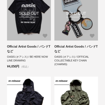
SOLD OUT
SOLD OUT
Official Artist Goods / バンドT
Official Artist Goods / バンドT
など
など
OASIS (オアシス) / BE HERE NOW
OASIS (オアシス) / OFFICIAL
LINE DRAWING
COLLECTABLE KEY CHAIN
(CHARMS)
¥4,050円
（税込）
re-release
re-release