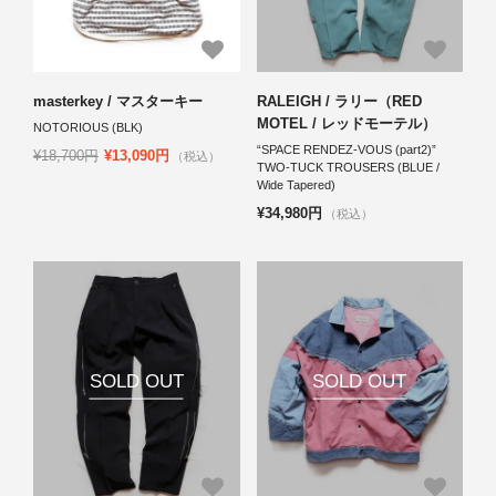
masterkey / マスターキー
RALEIGH / ラリー（RED
MOTEL / レッドモーテル）
NOTORIOUS (BLK)
“SPACE RENDEZ-VOUS (part2)”
¥18,700円
¥13,090円
（税込）
TWO-TUCK TROUSERS (BLUE /
Wide Tapered)
¥34,980円
（税込）
SOLD OUT
SOLD OUT