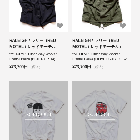
RALEIGH / ラリー（RED
RALEIGH / ラリー（RED
MOTEL / レッドモーテル）
MOTEL / レッドモーテル）
“M51🔄M65 Either Way Works”
“M51🔄M65 Either Way Works”
Fishtail Parka (BLACK / TS14)
Fishtail Parka (OLIVE DRAB / XF62)
¥73,700円
¥73,700円
（税込）
（税込）
SOLD OUT
SOLD OUT