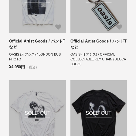
Official Artist Goods / バンドT
Official Artist Goods / バンドT
など
など
OASIS (オアシス) / LONDON BUS
OASIS (オアシス) / OFFICIAL
PHOTO
COLLECTABLE KEY CHAIN (DECCA
LOGO)
¥4,050円
（税込）
SOLD OUT
SOLD OUT