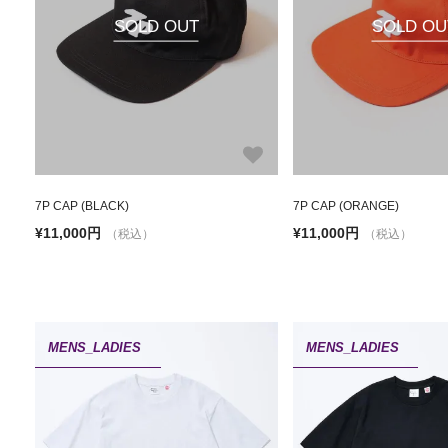
SOLD OUT
SOLD OU
7P CAP (BLACK)
7P CAP (ORANGE)
¥11,000円
¥11,000円
（税込）
（税込）
MENS_LADIES
MENS_LADIES