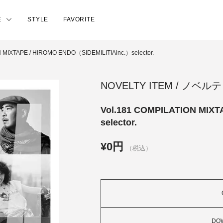
E
STYLE
FAVORITE
N MIXTAPE / HIROMO ENDO（SIDEMILITIAinc.）selector.
NOVELTY ITEM / ノベ
Vol.181 COMPILATION MIX
selector.
¥0円
（税込）
DO