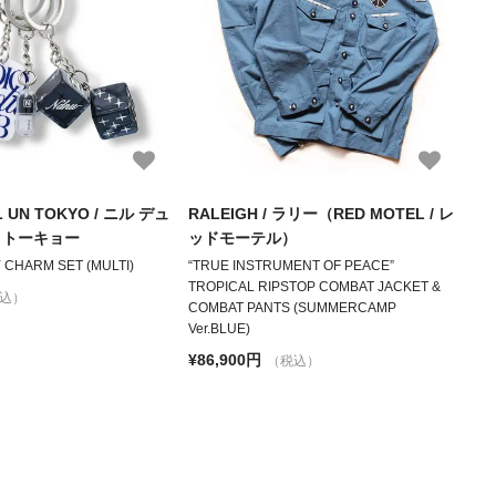
NIL UN TOKYO / ニル デュ
RALEIGH / ラリー（RED MOTEL / レ
ン トーキョー
ッドモーテル）
Y CHARM SET (MULTI)
“TRUE INSTRUMENT OF PEACE”
TROPICAL RIPSTOP COMBAT JACKET &
込）
COMBAT PANTS (SUMMERCAMP
Ver.BLUE)
¥86,900円
（税込）