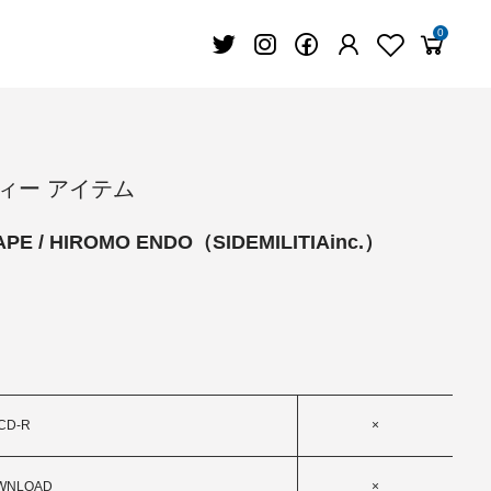
0
ルティー アイテム
TAPE / HIROMO ENDO（SIDEMILITIAinc.）
CD-R
×
WNLOAD
×