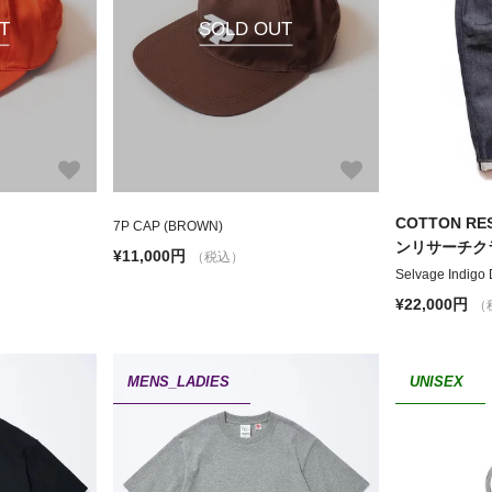
T
SOLD OUT
COTTON RE
7P CAP (BROWN)
ンリサーチク
¥11,000円
（税込）
Selvage Indigo
¥22,000円
（
MENS_LADIES
UNISEX