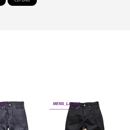
CD / DVD
IES
MENS_LADIES