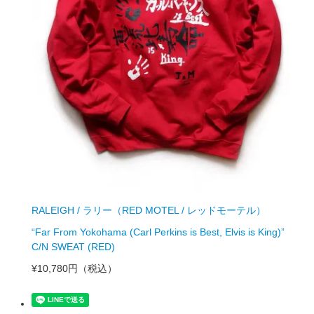
RALEIGH / ラリー（RED MOTEL / レッドモーテル）
“Far From Yokohama (Carl Perkins is Best, Elvis is King)”
C/N SWEAT (RED)
¥10,780円
（税込）