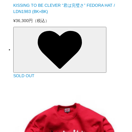
KISSING TO BE CLEVER “君は完璧さ” FEDORA HAT /
LDN1983 (BK×BK)
¥36,300円
（税込）
SOLD OUT