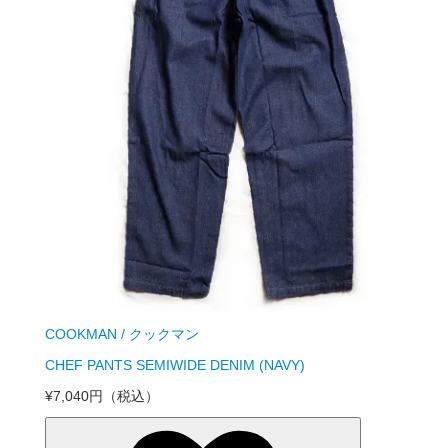
COOKMAN / クックマン
CHEF PANTS SEMIWIDE DENIM (NAVY)
¥7,040円
（税込）