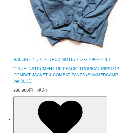
RALEIGH / ラリー（RED MOTEL / レッドモーテル）
“TRUE INSTRUMENT OF PEACE” TROPICAL RIPSTOP
COMBAT JACKET & COMBAT PANTS (SUMMERCAMP
Ver.BLUE)
¥86,900円
（税込）