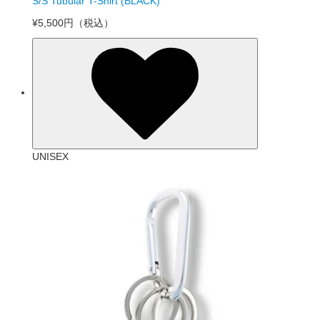
S/S Tubular T-Shirt (BLACK)
¥5,500円
（税込）
UNISEX