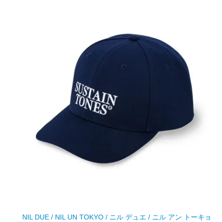
NIL DUE / NIL UN TOKYO / ニル デュエ / ニル アン トーキョ