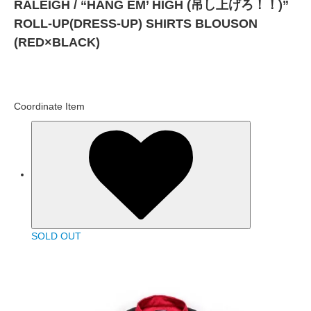
RALEIGH / “HANG EM’ HIGH (吊し上げろ！！)”
ROLL-UP(DRESS-UP) SHIRTS BLOUSON
(RED×BLACK)
Coordinate Item
SOLD OUT