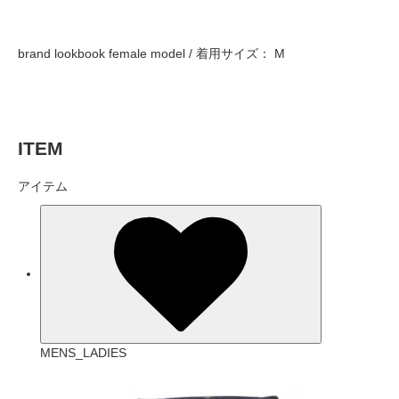
brand lookbook female model / 着用サイズ： M
ITEM
アイテム
MENS_LADIES