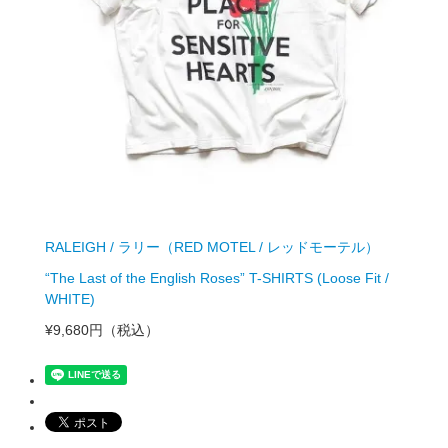
RALEIGH / ラリー（RED MOTEL / レッドモーテル）
“The Last of the English Roses” T-SHIRTS (Loose Fit /
WHITE)
¥9,680円
（税込）