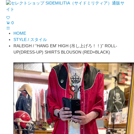
0
HOME
STYLE / スタイル
RALEIGH / “HANG EM’ HIGH (吊し上げろ！！)” ROLL-
UP(DRESS-UP) SHIRTS BLOUSON (RED×BLACK)