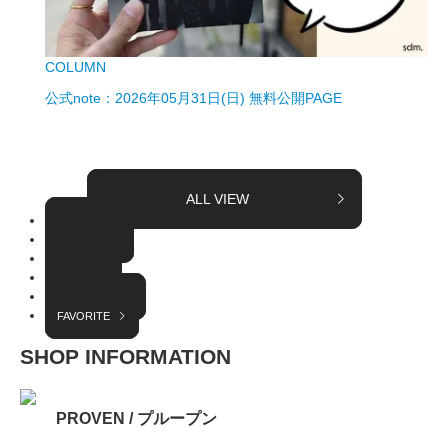
COLUMN
公式note：2026年05月31日(日) 無料公開PAGE
ALL VIEW
TOPICS
COLUMN
EVENT
RADIO
INTERVIEW
FAVORITE
SHOP INFORMATION
PROVEN / プループン