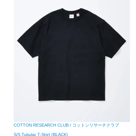
COTTON RESEARCH CLUB / コットンリサーチクラブ
S/S Tubular T-Shirt (BLACK)