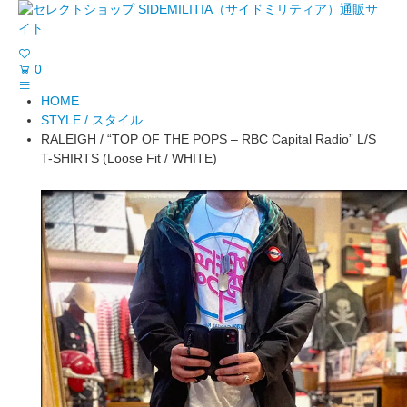
0
HOME
STYLE / スタイル
RALEIGH / “TOP OF THE POPS – RBC Capital Radio” L/S
T-SHIRTS (Loose Fit / WHITE)