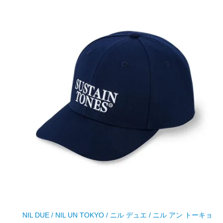
NIL DUE / NIL UN TOKYO / ニル デュエ / ニル アン トーキョ