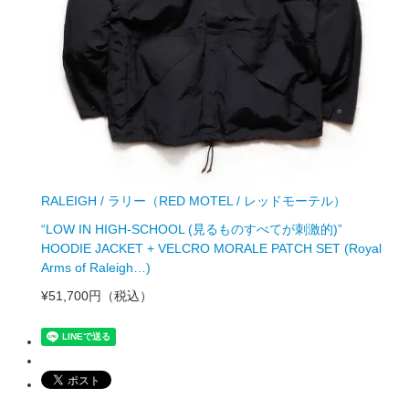
RALEIGH / ラリー（RED MOTEL / レッドモーテル）
“LOW IN HIGH-SCHOOL (見るものすべてが刺激的)”
HOODIE JACKET + VELCRO MORALE PATCH SET (Royal
Arms of Raleigh…)
¥51,700円
（税込）