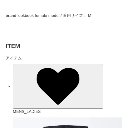
brand lookbook female model / 着用サイズ： M
ITEM
アイテム
MENS_LADIES