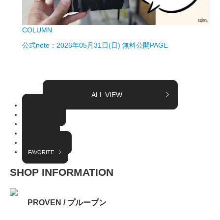
COLUMN
公式note：2026年05月31日(日) 無料公開PAGE
ALL VIEW
TOPICS
COLUMN
EVENT
RADIO
INTERVIEW
FAVORITE
SHOP INFORMATION
PROVEN / プループン