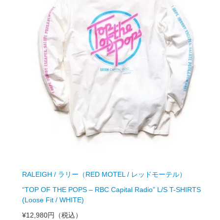
RALEIGH / ラリー（RED MOTEL / レッドモーテル）
“TOP OF THE POPS – RBC Capital Radio” L/S T-SHIRTS
(Loose Fit / WHITE)
¥12,980円
（税込）