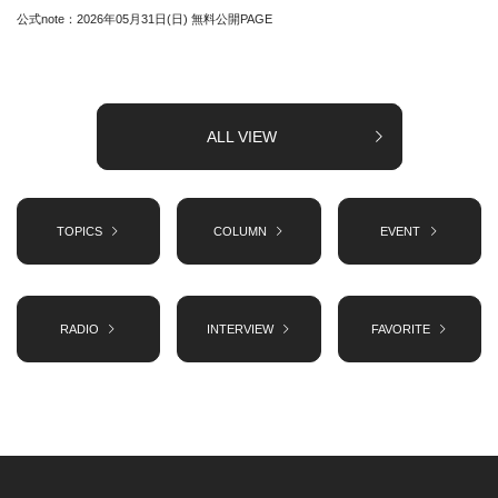
公式note：2026年05月31日(日) 無料公開PAGE
ALL VIEW
TOPICS
COLUMN
EVENT
RADIO
INTERVIEW
FAVORITE