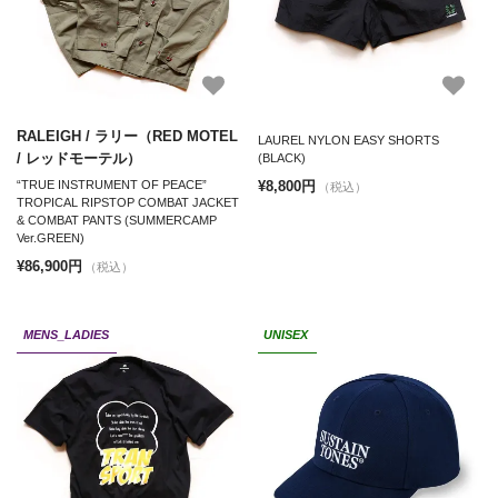
RALEIGH / ラリー（RED MOTEL
LAUREL NYLON EASY SHORTS
/ レッドモーテル）
(BLACK)
¥8,800円
“TRUE INSTRUMENT OF PEACE”
（税込）
TROPICAL RIPSTOP COMBAT JACKET
& COMBAT PANTS (SUMMERCAMP
Ver.GREEN)
¥86,900円
（税込）
MENS_LADIES
UNISEX