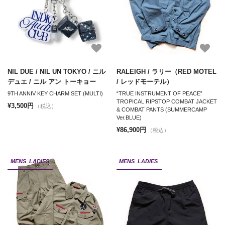
NIL DUE / NIL UN TOKYO / ニル
RALEIGH / ラリー（RED MOTEL
デュエ / ニル アン トーキョー
/ レッドモーテル）
9TH ANNIV KEY CHARM SET (MULTI)
“TRUE INSTRUMENT OF PEACE”
TROPICAL RIPSTOP COMBAT JACKET
¥3,500円
（税込）
& COMBAT PANTS (SUMMERCAMP
Ver.BLUE)
¥86,900円
（税込）
MENS_LADIES
MENS_LADIES