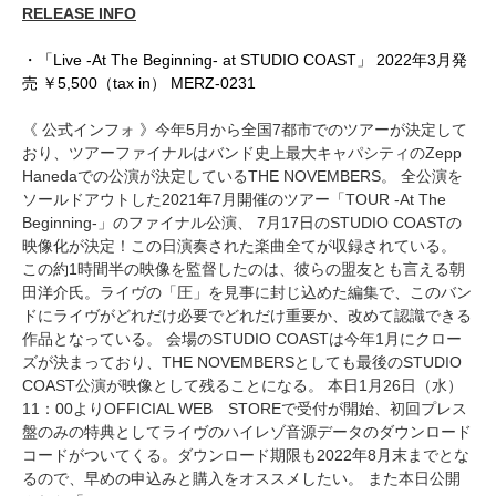
RELEASE INFO
・「Live -At The Beginning- at STUDIO COAST」 2022年3月発
売 ￥5,500（tax in） MERZ-0231
《 公式インフォ 》今年5月から全国7都市でのツアーが決定して
おり、ツアーファイナルはバンド史上最大キャパシティのZepp
Hanedaでの公演が決定しているTHE NOVEMBERS。 全公演を
ソールドアウトした2021年7月開催のツアー「TOUR -At The
Beginning-」のファイナル公演、 7月17日のSTUDIO COASTの
映像化が決定！この日演奏された楽曲全てが収録されている。
この約1時間半の映像を監督したのは、彼らの盟友とも言える朝
田洋介氏。ライヴの「圧」を見事に封じ込めた編集で、このバン
ドにライヴがどれだけ必要でどれだけ重要か、改めて認識できる
作品となっている。 会場のSTUDIO COASTは今年1月にクロー
ズが決まっており、THE NOVEMBERSとしても最後のSTUDIO
COAST公演が映像として残ることになる。 本日1月26日（水）
11：00よりOFFICIAL WEB STOREで受付が開始、初回プレス
盤のみの特典としてライヴのハイレゾ音源データのダウンロード
コードがついてくる。ダウンロード期限も2022年8月末までとな
るので、早めの申込みと購入をオススメしたい。 また本日公開