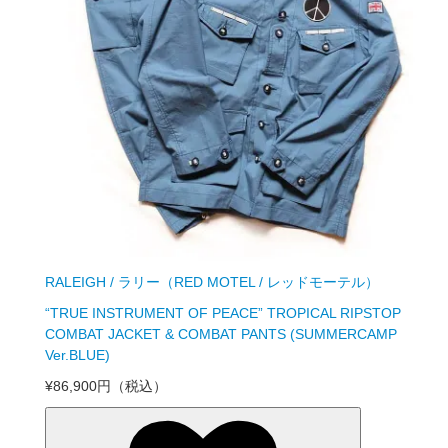
RALEIGH / ラリー（RED MOTEL / レッドモーテル）
“TRUE INSTRUMENT OF PEACE” TROPICAL RIPSTOP
COMBAT JACKET & COMBAT PANTS (SUMMERCAMP
Ver.BLUE)
¥86,900円
（税込）