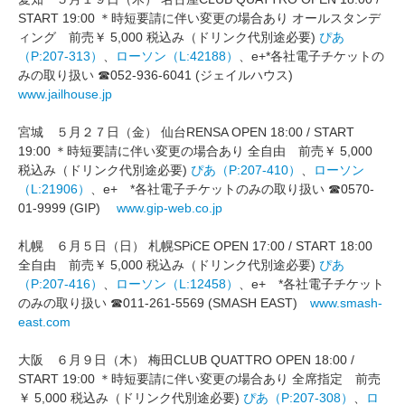
START 19:00 ＊時短要請に伴い変更の場合あり オールスタンデ
ィング 前売￥ 5,000 税込み（ドリンク代別途必要)
ぴあ
（P:207-313）
、
ローソン（L:42188）
、e+*各社電子チケットの
みの取り扱い ☎052-936-6041 (ジェイルハウス)
www.jailhouse.jp
宮城 ５月２７日（金） 仙台RENSA OPEN 18:00 / START
19:00 ＊時短要請に伴い変更の場合あり 全自由 前売￥ 5,000
税込み（ドリンク代別途必要)
ぴあ（P:207-410）
、
ローソン
（L:21906）
、e+ *各社電子チケットのみの取り扱い ☎0570-
01-9999 (GIP)
www.gip-web.co.jp
札幌 ６月５日（日） 札幌SPiCE OPEN 17:00 / START 18:00
全自由 前売￥ 5,000 税込み（ドリンク代別途必要)
ぴあ
（P:207-416）
、
ローソン（L:12458）
、e+ *各社電子チケット
のみの取り扱い ☎011-261-5569 (SMASH EAST)
www.smash-
east.com
大阪 ６月９日（木） 梅田CLUB QUATTRO OPEN 18:00 /
START 19:00 ＊時短要請に伴い変更の場合あり 全席指定 前売
￥ 5,000 税込み（ドリンク代別途必要)
ぴあ（P:207-308）
、
ロ