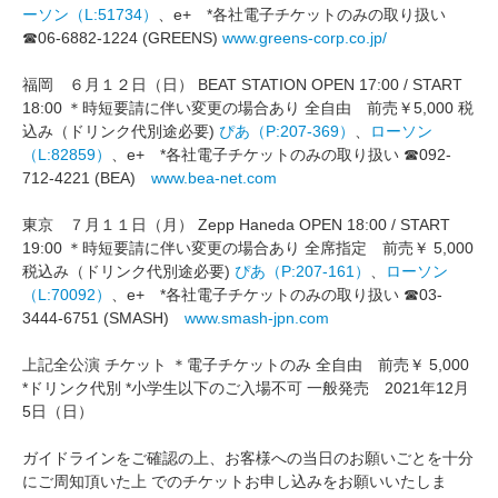
ーソン（L:51734）
、e+ *各社電子チケットのみの取り扱い
☎06-6882-1224 (GREENS)
www.greens-corp.co.jp/
福岡 ６月１２日（日） BEAT STATION OPEN 17:00 / START
18:00 ＊時短要請に伴い変更の場合あり 全自由 前売￥5,000 税
込み（ドリンク代別途必要)
ぴあ（P:207-369）
、
ローソン
（L:82859）
、e+ *各社電子チケットのみの取り扱い ☎092-
712-4221 (BEA)
www.bea-net.com
東京 ７月１１日（月） Zepp Haneda OPEN 18:00 / START
19:00 ＊時短要請に伴い変更の場合あり 全席指定 前売￥ 5,000
税込み（ドリンク代別途必要)
ぴあ（P:207-161）
、
ローソン
（L:70092）
、e+ *各社電子チケットのみの取り扱い ☎03-
3444-6751 (SMASH)
www.smash-jpn.com
上記全公演 チケット ＊電子チケットのみ 全自由 前売￥ 5,000
*ドリンク代別 *小学生以下のご入場不可 一般発売 2021年12月
5日（日）
ガイドラインをご確認の上、お客様への当日のお願いごとを十分
にご周知頂いた上 でのチケットお申し込みをお願いいたしま