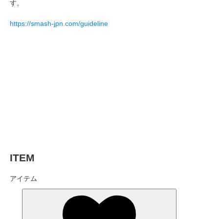
す。
https://smash-jpn.com/guideline
ITEM
アイテム