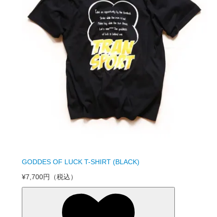
GODDES OF LUCK T-SHIRT (BLACK)
¥7,700円
（税込）