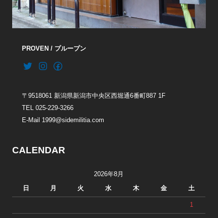
PROVEN / プループン
〒9518061 新潟県新潟市中央区西堀通6番町887 1F
TEL 025-229-3266
E-Mail 1999@sidemilitia.com
CALENDAR
2026年8月
日
月
火
水
木
金
土
1