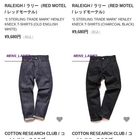
RALEIGH / ラリー（RED MOTEL
RALEIGH / ラリー（RED MOTEL
/ レッドモーテル）
/ レッドモーテル）
“£ STERLING TRADE MARK” HENLEY
“£ STERLING TRADE MARK” HENLEY
KNECK T-SHIRTS (OLD ENGLISH
KNECK T-SHIRTS (CHARCOAL BLACK)
WHITE)
¥9,680円
（税込）
¥9,680円
（税込）
MENS_LADIES
MENS_LADIES
COTTON RESEARCH CLUB / コ
COTTON RESEARCH CLUB / コ