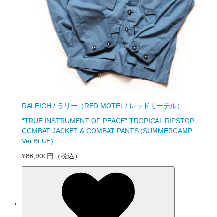
RALEIGH / ラリー（RED MOTEL / レッドモーテル）
“TRUE INSTRUMENT OF PEACE” TROPICAL RIPSTOP
COMBAT JACKET & COMBAT PANTS (SUMMERCAMP
Ver.BLUE)
¥86,900円
（税込）