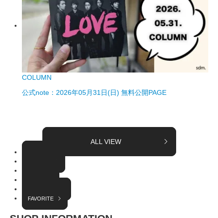
COLUMN
公式note：2026年05月31日(日) 無料公開PAGE
ALL VIEW
TOPICS
COLUMN
EVENT
RADIO
INTERVIEW
FAVORITE