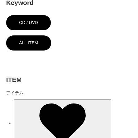
Keyword
CD / DVD
ALL ITEM
ITEM
アイテム