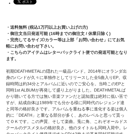
・送料無料 (税込1万円以上お買い上げの方)
・御注文当日発送可能 (16時までの御注文 / 休業日除く)
・完売してるサイズ/カラー等は上部「お問い合わせ」にてお気
軽にお問い合わせ下さい。
・こちらのアイテムはレターパックライト便での発送可能となり
ます。
初期DEATHMETALの隠れた一級品バンド。2014年にオランダ出
身のバンドが久々に単独作としてリリースした全5曲入りEP。収
録時間は約34分とアルバムに近いのでご安心を。当時このEPと
同時1st ALBUMが再発して盛り上がりました。DEATHMETALば
かり聴いてる方では無い音楽ファンだと認知度は絶対に低い筈で
すが、結成自体は1989年でも分かる様に同時代のレジェンド達
と同等の格好良さです。アルバムを重ねる事に進化する姿は個人
的に「DEATH」と重なる部分が多く、あのレベルと思って貰っ
てＯＫです。この声質、そして楽曲。兎に角、これぞオールドス
クールのデスメタルの格好良さ。他のタイトルも同時入荷中。レ