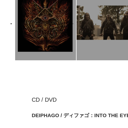
CD / DVD
DEIPHAGO / ディファゴ：INTO THE E