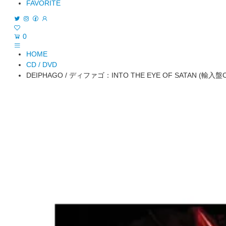
FAVORITE
0
HOME
CD / DVD
DEIPHAGO / ディファゴ：INTO THE EYE OF SATAN (輸入