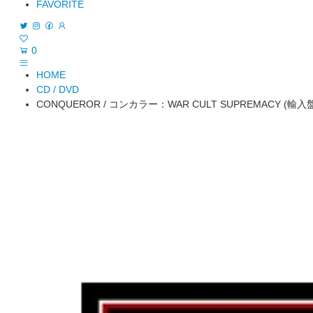
FAVORITE
0
HOME
CD / DVD
CONQUEROR / コンカラー：WAR CULT SUPREMACY (輸