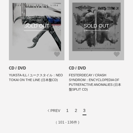
SOLD OUT
SOLD OUT
CD / DVD
CD / DVD
YUKSTA-ILL / ユークスタイル：NEO
FESTERDECAY / CRASH
TOKAI ON THE LINE (日本盤CD)
SYNDROM：ENCYCLOPEDIA OF
PUTREFACTIVE ANOMALIES (日本
盤SPLIT CD)
1
2
3
PREV
（ 101 - 136件 )