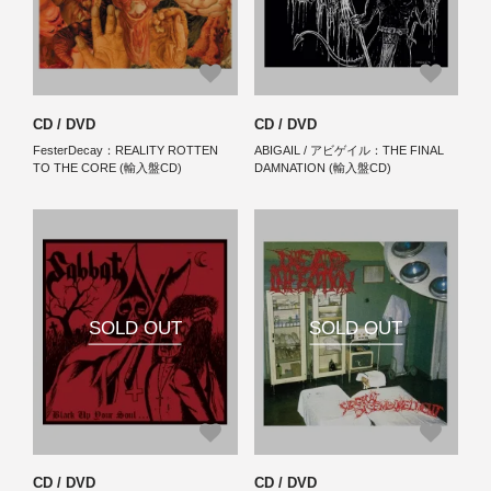
CD / DVD
CD / DVD
FesterDecay：REALITY ROTTEN
ABIGAIL / アビゲイル：THE FINAL
TO THE CORE (輸入盤CD)
DAMNATION (輸入盤CD)
SOLD OUT
SOLD OUT
CD / DVD
CD / DVD