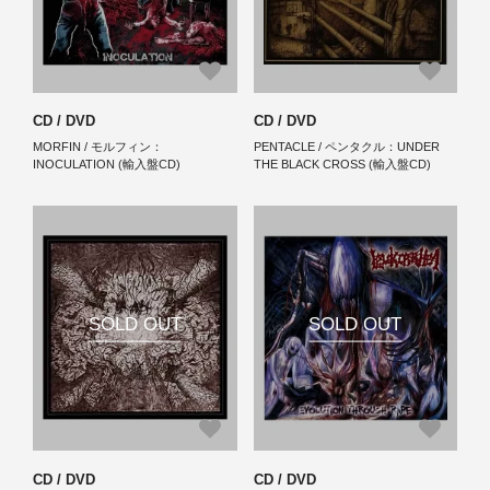
CD / DVD
CD / DVD
MORFIN / モルフィン：
PENTACLE / ペンタクル：UNDER
INOCULATION (輸入盤CD)
THE BLACK CROSS (輸入盤CD)
SOLD OUT
SOLD OUT
CD / DVD
CD / DVD