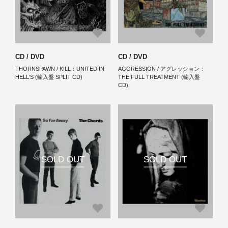
CD / DVD
CD / DVD
THORNSPAWN / KILL：UNITED IN
AGGRESSION / アグレッション：
HELL'S (輸入盤 SPLIT CD)
THE FULL TREATMENT (輸入盤
CD)
SOLD OUT
SOLD OUT