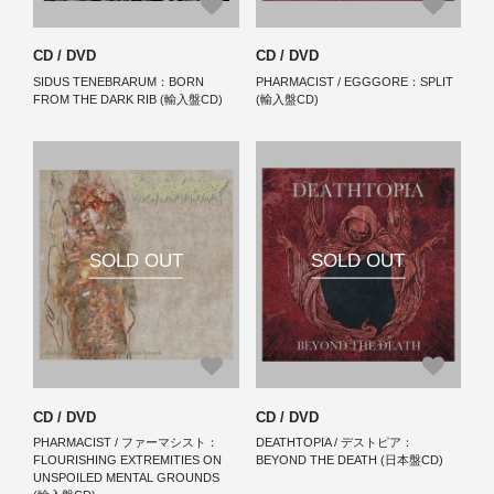
CD / DVD
CD / DVD
SIDUS TENEBRARUM：BORN
PHARMACIST / EGGGORE：SPLIT
FROM THE DARK RIB (輸入盤CD)
(輸入盤CD)
SOLD OUT
SOLD OUT
CD / DVD
CD / DVD
PHARMACIST / ファーマシスト：
DEATHTOPIA / デストピア：
FLOURISHING EXTREMITIES ON
BEYOND THE DEATH (日本盤CD)
UNSPOILED MENTAL GROUNDS