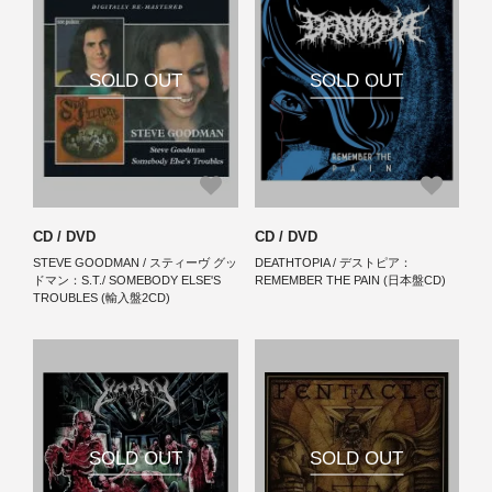
SOLD OUT
SOLD OUT
CD / DVD
CD / DVD
STEVE GOODMAN / スティーヴ グッ
DEATHTOPIA / デストピア：
ドマン：S.T./ SOMEBODY ELSE'S
REMEMBER THE PAIN (日本盤CD)
TROUBLES (輸入盤2CD)
SOLD OUT
SOLD OUT