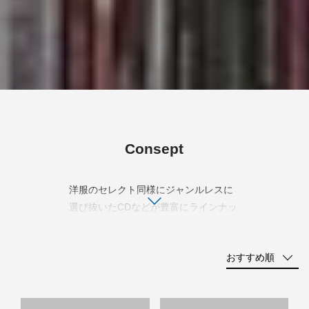
Consept
洋服のセレクト同様にジャンルレスに
選び抜いたCDなどが豊富にラインナッ
プ。 大手サイトで展開されてないマニ
アックなタイトルも多数有り、更に価
おすすめ順
格もお求め易い設定になってると思い
ます。 既に中古ですら希少価値の付い
た音源が新品で手に入る場合も有るの