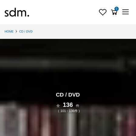
0
HOME
CD / DVD
CD / DVD
136
全
件
（ 101 - 136件 )