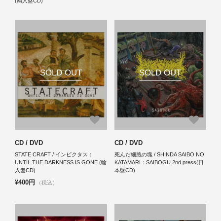
(輸入盤CD)
SOLD OUT
SOLD OUT
CD / DVD
CD / DVD
STATE CRAFT / インビクタス：
死んだ細胞の塊 / SHINDA SAIBO NO
UNTIL THE DARKNESS IS GONE (輸
KATAMARI：SAIBOGU 2nd press(日
入盤CD)
本盤CD)
¥400円
（税込）