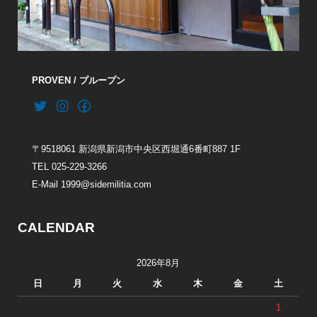
PROVEN / プループン
〒9518061 新潟県新潟市中央区西堀通6番町887 1F
TEL 025-229-3266
E-Mail 1999@sidemilitia.com
CALENDAR
2026年8月
日
月
火
水
木
金
土
1