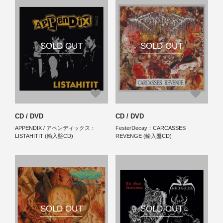
は、専門店では無くアパレルショップ
だからこそ。 身なりだけでなく、耳も
着飾って頂けたら幸いです。店頭／通
販共に好評発売中。
SOLD OUT
SOLD OUT
CD / DVD
CD / DVD
APPENDIX / アペンディックス：
FesterDecay：CARCASSES
LISTAHITIT (輸入盤CD)
REVENGE (輸入盤CD)
SOLD OUT
SOLD OUT