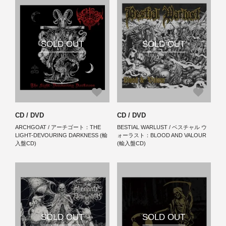
SOLD OUT
SOLD OUT
CD / DVD
CD / DVD
ARCHGOAT / アーチゴート：THE
BESTIAL WARLUST / ベスチャル ウ
LIGHT-DEVOURING DARKNESS (輸
ォーラスト：BLOOD AND VALOUR
入盤CD)
(輸入盤CD)
SOLD OUT
SOLD OUT