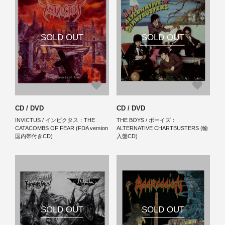
SOLD OUT
SOLD OUT
CD / DVD
CD / DVD
INVICTUS / インビクタス：THE
THE BOYS / ボーイズ：
CATACOMBS OF FEAR (FDA version
ALTERNATIVE CHARTBUSTERS (輸
国内帯付きCD)
入盤CD)
SOLD OUT
SOLD OUT