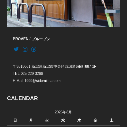
PROVEN / プループン
〒9518061 新潟県新潟市中央区西堀通6番町887 1F
TEL 025-229-3266
E-Mail 1999@sidemilitia.com
CALENDAR
2026年8月
日
月
火
水
木
金
土