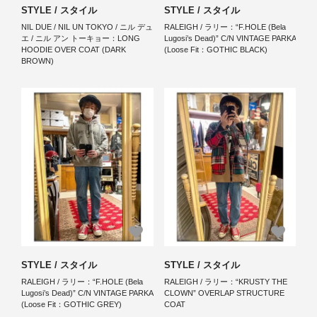
STYLE / スタイル
STYLE / スタイル
NIL DUE / NIL UN TOKYO / ニル デュ
RALEIGH / ラリー：“F.HOLE (Bela
エ / ニル アン トーキョー：LONG
Lugosi’s Dead)” C/N VINTAGE PARKA
HOODIE OVER COAT (DARK
(Loose Fit：GOTHIC BLACK)
BROWN)
STYLE / スタイル
STYLE / スタイル
RALEIGH / ラリー：“F.HOLE (Bela
RALEIGH / ラリー：“KRUSTY THE
Lugosi’s Dead)” C/N VINTAGE PARKA
CLOWN” OVERLAP STRUCTURE
(Loose Fit：GOTHIC GREY)
COAT