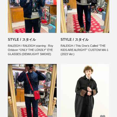
STYLE / スタイル
STYLE / スタイル
RALEIGH / RALEIGH starring : Roy
RALEIGH / This One’s Called “THE
Orbison “ONLY THE LON3LY” EYE
KIDS ARE ALRIGHT” CUSTOM MA-1
GLASSES (DEMI/LIGHT SMOKE)
(2023 Ver.)