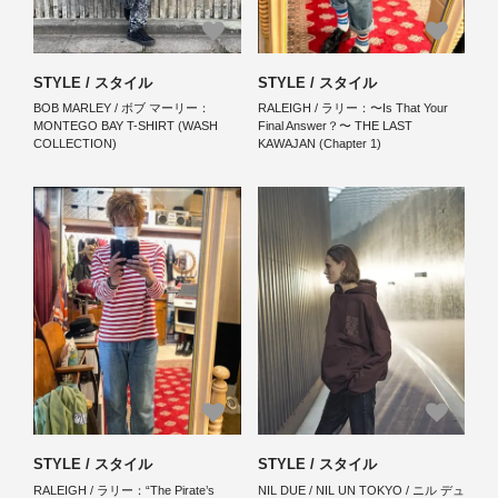
STYLE / スタイル
STYLE / スタイル
BOB MARLEY / ボブ マーリー：
RALEIGH / ラリー：〜Is That Your
MONTEGO BAY T-SHIRT (WASH
Final Answer？〜 THE LAST
COLLECTION)
KAWAJAN (Chapter 1)
STYLE / スタイル
STYLE / スタイル
RALEIGH / ラリー：“The Pirate’s
NIL DUE / NIL UN TOKYO / ニル デュ