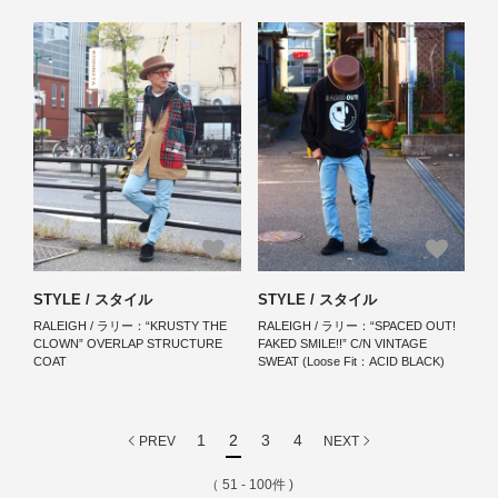
STYLE / スタイル
STYLE / スタイル
RALEIGH / ラリー：“KRUSTY THE
RALEIGH / ラリー：“SPACED OUT!
CLOWN” OVERLAP STRUCTURE
FAKED SMILE!!” C/N VINTAGE
COAT
SWEAT (Loose Fit：ACID BLACK)
1
2
3
4
PREV
NEXT
（ 51 - 100件 )