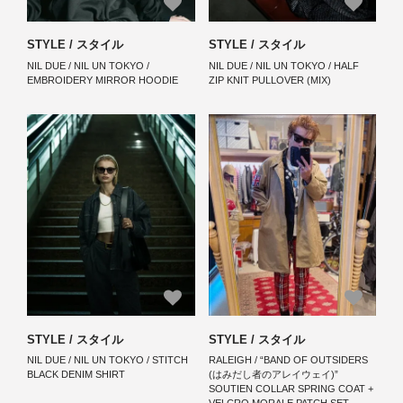
STYLE / スタイル
STYLE / スタイル
NIL DUE / NIL UN TOKYO /
NIL DUE / NIL UN TOKYO / HALF
EMBROIDERY MIRROR HOODIE
ZIP KNIT PULLOVER (MIX)
STYLE / スタイル
STYLE / スタイル
NIL DUE / NIL UN TOKYO / STITCH
RALEIGH / “BAND OF OUTSIDERS
BLACK DENIM SHIRT
(はみだし者のアレイウェイ)”
SOUTIEN COLLAR SPRING COAT +