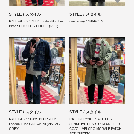
STYLE / スタイル
STYLE / スタイル
RALEIGH / “CLA5H” London Number
masterkey / ANARCHY
Plate SHOULDER POUCH (RED)
STYLE / スタイル
STYLE / スタイル
RALEIGH / “7 DAYS BLURRED”
RALEIGH / “NO PLACE FOR
London Tube C/N SWEAT(VINTAGE
SENSITIVE HEARTS” M-65 FIELD
GREY)
COAT + VELCRO MORALE PATCH
SET (GREEN)