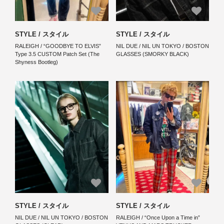
STYLE / スタイル
STYLE / スタイル
RALEIGH / “GOODBYE TO ELVIS”
NIL DUE / NIL UN TOKYO / BOSTON
Type 3.5 CUSTOM Patch Set (The
GLASSES (SMORKY BLACK)
Shyness Bootleg)
STYLE / スタイル
STYLE / スタイル
NIL DUE / NIL UN TOKYO / BOSTON
RALEIGH / “Once Upon a Time in”