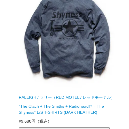
RALEIGH / ラリー（RED MOTEL / レッドモーテル）
“The Clach + The Smiths + Radiohead!? = The
Shyness” L/S T-SHIRTS (DARK HEATHER)
¥9,680円
（税込）