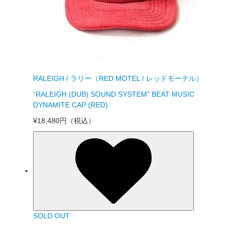
RALEIGH / ラリー（RED MOTEL / レッドモーテル）
“RALEIGH (DUB) SOUND SYSTEM” BEAT MUSIC
DYNAMITE CAP (RED)
¥18,480円
（税込）
SOLD OUT