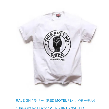
RALEIGH / ラリー（RED MOTEL / レッドモーテル）
“This Ain’t No Disco” S/S T-SHIRTS (WHITE)