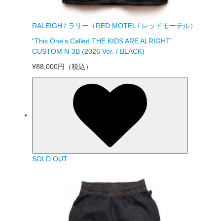
RALEIGH / ラリー（RED MOTEL / レッドモーテル）
“This One’s Called THE KIDS ARE ALRIGHT”
CUSTOM N-3B (2026 Ver. / BLACK)
¥88,000円
（税込）
SOLD OUT