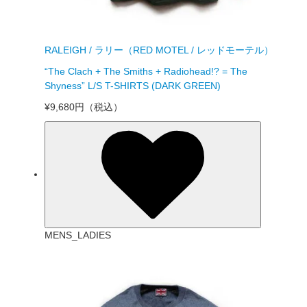
RALEIGH / ラリー（RED MOTEL / レッドモーテル）
“The Clach + The Smiths + Radiohead!? = The
Shyness” L/S T-SHIRTS (DARK GREEN)
¥9,680円
（税込）
MENS_LADIES