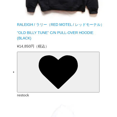
RALEIGH / ラリー（RED MOTEL / レッドモーテル）
“OLD BILLY TUNE” C/N PULL-OVER HOODIE
(BLACK)
¥14,850円
（税込）
restock