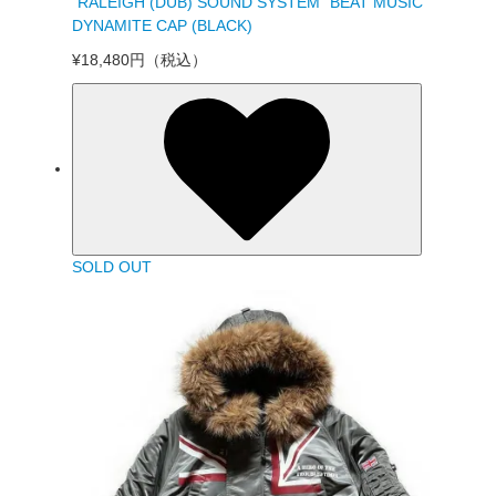
“RALEIGH (DUB) SOUND SYSTEM” BEAT MUSIC
DYNAMITE CAP (BLACK)
¥18,480円
（税込）
SOLD OUT