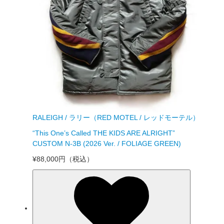
RALEIGH / ラリー（RED MOTEL / レッドモーテル）
“This One’s Called THE KIDS ARE ALRIGHT”
CUSTOM N-3B (2026 Ver. / FOLIAGE GREEN)
¥88,000円
（税込）