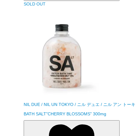
SOLD OUT
NIL DUE / NIL UN TOKYO / ニル デュエ / ニル アン トー
BATH SALT"CHERRY BLOSSOMS" 300mg