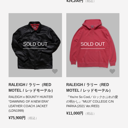
¥24,200円
（税込）
SOLD OUT
SOLD OUT
RALEIGH / ラリー（RED
RALEIGH / ラリー（RED
MOTEL / レッドモーテル）
MOTEL / レッドモーテル）
RALEIGH x BOUNTY HUNTER
『You’re So Cool／ロックかぶれの愛
“DAWNING OF A NEW ERA”
の明かし』“MUJI” COLLEGE C/N
LEATHER COACH JACKET
PARKA (2021 Ver./RED)
(LDN1999)
¥11,000円
（税込）
¥75,900円
（税込）