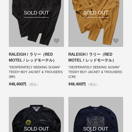
SOLD OUT
SOLD OUT
RALEIGH / ラリー（RED
RALEIGH / ラリー（RED
MOTEL / レッドモーテル）
MOTEL / レッドモーテル）
“DESPERATELY SEEKING SUSAN”
“DESPERATELY SEEKING SUSAN”
TEDDY BOY JACKET & TROUSERS
TEDDY BOY JACKET & TROUSERS
(BK)
(CM)
¥48,400円
¥48,400円
（税込）
（税込）
SOLD OUT
SOLD OUT