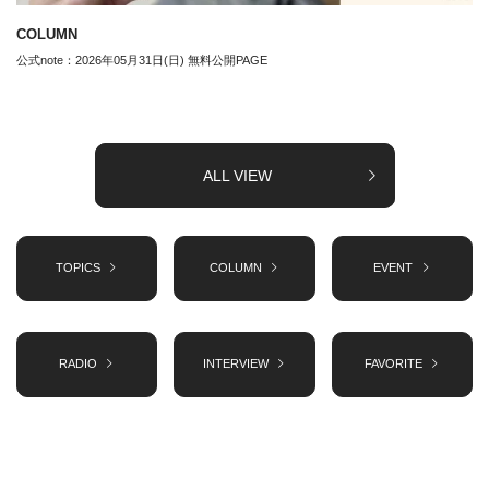
COLUMN
公式note：2026年05月31日(日) 無料公開PAGE
ALL VIEW
TOPICS
COLUMN
EVENT
RADIO
INTERVIEW
FAVORITE