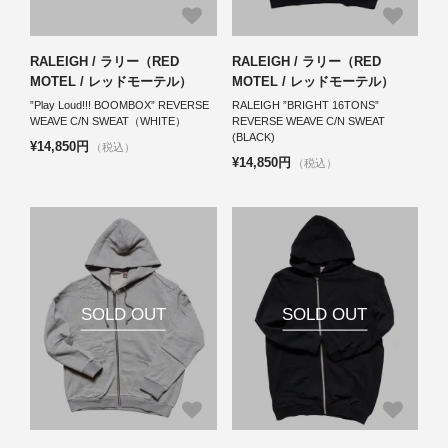
RALEIGH / ラリー（RED
RALEIGH / ラリー（RED
MOTEL / レッドモーテル）
MOTEL / レッドモーテル）
”Play Loud!!! BOOMBOX” REVERSE
RALEIGH ”BRIGHT 16TONS”
WEAVE C/N SWEAT（WHITE）
REVERSE WEAVE C/N SWEAT
(BLACK)
¥14,850円
（税込）
¥14,850円
（税込）
SOLD OUT
SOLD OUT