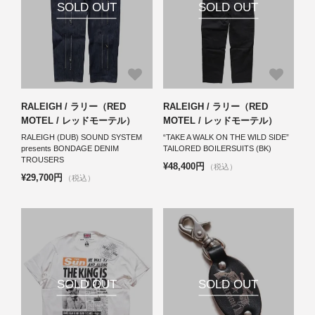
SOLD OUT
SOLD OUT
RALEIGH / ラリー（RED
RALEIGH / ラリー（RED
MOTEL / レッドモーテル）
MOTEL / レッドモーテル）
RALEIGH (DUB) SOUND SYSTEM
“TAKE A WALK ON THE WILD SIDE”
presents BONDAGE DENIM
TAILORED BOILERSUITS (BK)
TROUSERS
¥48,400円
（税込）
¥29,700円
（税込）
SOLD OUT
SOLD OUT