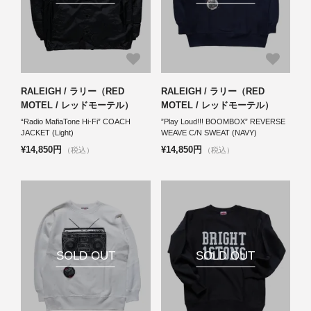
RALEIGH / ラリー（RED
RALEIGH / ラリー（RED
MOTEL / レッドモーテル）
MOTEL / レッドモーテル）
“Radio MafiaTone Hi-Fi” COACH
”Play Loud!!! BOOMBOX” REVERSE
JACKET (Light)
WEAVE C/N SWEAT (NAVY)
¥14,850円
¥14,850円
（税込）
（税込）
SOLD OUT
SOLD OUT