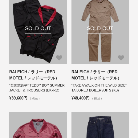
中。国内のみならず海外ミュージシャ
ンにも評価の高いブランド。店頭／通
販共に好評発売中。
SOLD OUT
SOLD OUT
RALEIGH / ラリー（RED
RALEIGH / ラリー（RED
MOTEL / レッドモーテル）
MOTEL / レッドモーテル）
“英国式甚平” TEDDY BOY SUMMER
“TAKE A WALK ON THE WILD SIDE”
JACKET & TROUSERS (BK×RD)
TAILORED BOILERSUITS (KB)
¥39,600円
¥48,400円
（税込）
（税込）