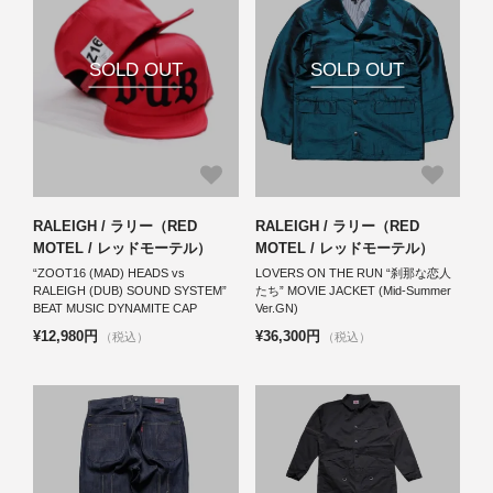
SOLD OUT
SOLD OUT
RALEIGH / ラリー（RED
RALEIGH / ラリー（RED
MOTEL / レッドモーテル）
MOTEL / レッドモーテル）
“ZOOT16 (MAD) HEADS vs
LOVERS ON THE RUN “刹那な恋人
RALEIGH (DUB) SOUND SYSTEM”
たち” MOVIE JACKET (Mid-Summer
BEAT MUSIC DYNAMITE CAP
Ver.GN)
¥12,980円
¥36,300円
（税込）
（税込）