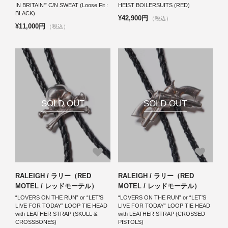
IN BRITAIN'” C/N SWEAT (Loose Fit :
HEIST BOILERSUITS (RED)
BLACK)
¥42,900円
（税込）
¥11,000円
（税込）
SOLD OUT
SOLD OUT
RALEIGH / ラリー（RED
RALEIGH / ラリー（RED
MOTEL / レッドモーテル）
MOTEL / レッドモーテル）
“LOVERS ON THE RUN” or “LET’S
“LOVERS ON THE RUN” or “LET’S
LIVE FOR TODAY” LOOP TIE HEAD
LIVE FOR TODAY” LOOP TIE HEAD
with LEATHER STRAP (SKULL &
with LEATHER STRAP (CROSSED
CROSSBONES)
PISTOLS)