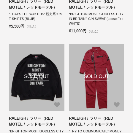
RALEIGH / ラリー（RED
RALEIGH / ラリー（RED
MOTEL / レッドモーテル）
MOTEL / レッドモーテル）
”THAT’S THE WAY IT IS” 脱力系90’s
“BRIGHTON MOST ‘GODLESS CITY
T-SHIRTS (BLUE)
IN BRITAIN'” C/N SWEAT (Loose Fit :
WHITE)
¥5,500円
（税込）
¥11,000円
（税込）
SOLD OUT
SOLD OUT
RALEIGH / ラリー（RED
RALEIGH / ラリー（RED
MOTEL / レッドモーテル）
MOTEL / レッドモーテル）
“BRIGHTON MOST ‘GODLESS CITY
“TRY TO COMMUNICATE” MONEY