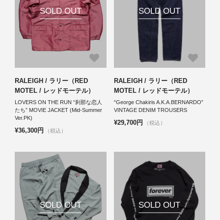
SOLD OUT
SOLD OUT
RALEIGH / ラリー（RED
RALEIGH / ラリー（RED
MOTEL / レッドモーテル）
MOTEL / レッドモーテル）
LOVERS ON THE RUN “刹那な恋人
“George Chakiris A.K.A.BERNARDO”
たち” MOVIE JACKET (Mid-Summer
VINTAGE DENIM TROUSERS
Ver.PK)
¥29,700円
（税込）
¥36,300円
（税込）
SOLD OUT
SOLD OUT