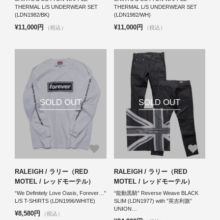
THERMAL L/S UNDERWEAR SET
THERMAL L/S UNDERWEAR SET
(LDN1982/BK)
(LDN1982/WH)
¥11,000円
¥11,000円
（税込）
（税込）
SOLD OUT
SOLD OUT
RALEIGH / ラリー（RED
RALEIGH / ラリー（RED
MOTEL / レッドモーテル）
MOTEL / レッドモーテル）
“We Definitely Love Oasis, Forever…”
“龍動黒騎” Reverse Weave BLACK
L/S T-SHIRTS (LDN1996/WHITE)
SLIM (LDN1977) with ”英吉利旗”
UNION…
¥8,580円
（税込）