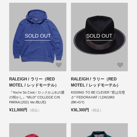
SOLD OUT
SOLD OUT
RALEIGH / ラリー（RED
RALEIGH / ラリー（RED
MOTEL / レッドモーテル）
MOTEL / レッドモーテル）
『You’re So Cool／ロックかぶれの愛
KISSING TO BE CLEVER “君は完璧
の明かし』“MUJI” COLLEGE C/N
さ” FEDORA HAT / LDN1983
PARKA (2021 Ver./BLUE)
(BK×GY)
¥11,000円
¥36,300円
（税込）
（税込）