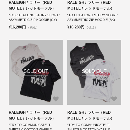
RALEIGH / ラリー（RED
RALEIGH / ラリー（RED
MOTEL / レッドモーテル）
MOTEL / レッドモーテル）
“TO CUT A LONG STORY SHORT”
“TO CUT A LONG STORY SHORT”
ASYMMETRIC ZIP HOODIE (GY)
ASYMMETRIC ZIP HOODIE (BK)
¥16,280円
¥16,280円
（税込）
（税込）
SOLD OUT
SOLD OUT
RALEIGH / ラリー（RED
RALEIGH / ラリー（RED
MOTEL / レッドモーテル）
MOTEL / レッドモーテル）
“TRY TO COMMUNICATE” T-
“TRY TO COMMUNICATE” T-
SHIRTS & COTTON WAFFLE
SHIRTS & COTTON WAFFLE