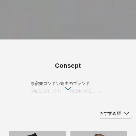
Consept
原宿発ロンドン経由のブランド
RALEIGH：ラリー（REDMOTEL：レ
ッドモーテル）。人気絶頂の中、急遽
活動を休止し「PERMANENT
おすすめ順
SLIDER」スタート後、「RALEIGH
standards」として再始動。現在は再び
「RALEIGH」にブランド名を戻し活動