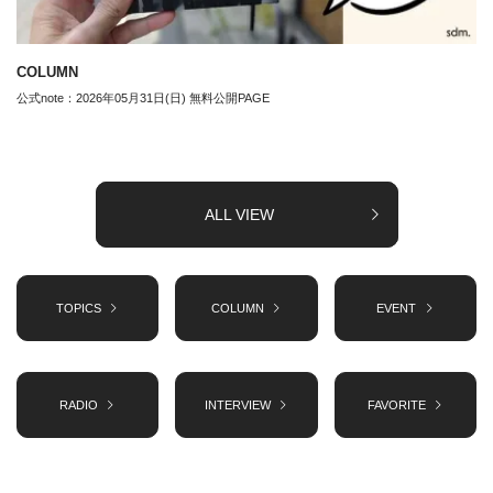
COLUMN
公式note：2026年05月31日(日) 無料公開PAGE
ALL VIEW
TOPICS
COLUMN
EVENT
RADIO
INTERVIEW
FAVORITE